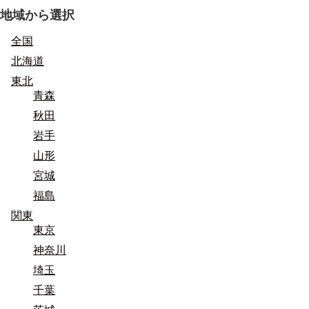
地域から選択
全国
北海道
東北
青森
秋田
岩手
山形
宮城
福島
関東
東京
神奈川
埼玉
千葉