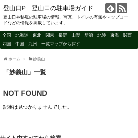
登山口P 登山口の駐車場ガイド
登山口や秘境の駐車場の情報、写真、トイレの有無やマップコー
ドなどの情報を掲載しています。
全国
北海道
東北
関東
長野
山梨
新潟
北陸
東海
関西
四国
中国
九州
一覧マップから探す
ホーム
妙義山
「
妙義山
」
一覧
NOT FOUND
記事は見つかりませんでした。
サイト内すべてから検索