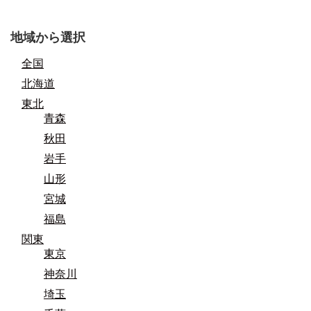
地域から選択
全国
北海道
東北
青森
秋田
岩手
山形
宮城
福島
関東
東京
神奈川
埼玉