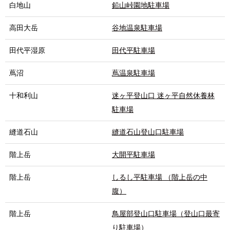
白地山
鉛山峠園地駐車場
高田大岳
谷地温泉駐車場
田代平湿原
田代平駐車場
蔦沼
蔦温泉駐車場
十和利山
迷ヶ平登山口 迷ヶ平自然休養林
駐車場
縫道石山
縫道石山登山口駐車場
階上岳
大開平駐車場
階上岳
しるし平駐車場 （階上岳の中
腹）
階上岳
鳥屋部登山口駐車場（登山口最寄
り駐車場）