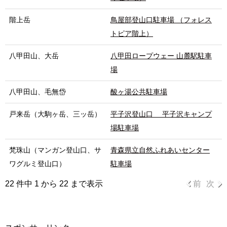
階上岳
鳥屋部登山口駐車場 （フォレス
トピア階上）
八甲田山、大岳
八甲田ロープウェー 山麓駅駐車
場
八甲田山、毛無岱
酸ヶ湯公共駐車場
戸来岳（大駒ヶ岳、三ッ岳）
平子沢登山口 平子沢キャンプ
場駐車場
梵珠山（マンガン登山口、サ
青森県立自然ふれあいセンター
ワグルミ登山口）
駐車場
22 件中 1 から 22 まで表示
前
次