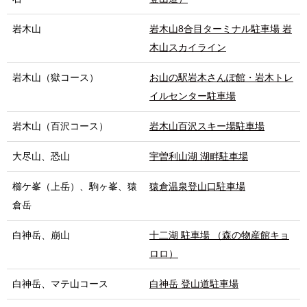
岩木山
岩木山8合目ターミナル駐車場 岩
木山スカイライン
岩木山（獄コース）
お山の駅岩木さんぽ館・岩木トレ
イルセンター駐車場
岩木山（百沢コース）
岩木山百沢スキー場駐車場
大尽山、恐山
宇曽利山湖 湖畔駐車場
櫛ケ峯（上岳）、駒ヶ峯、猿
猿倉温泉登山口駐車場
倉岳
白神岳、崩山
十二湖 駐車場 （森の物産館キョ
ロロ）
白神岳、マテ山コース
白神岳 登山道駐車場