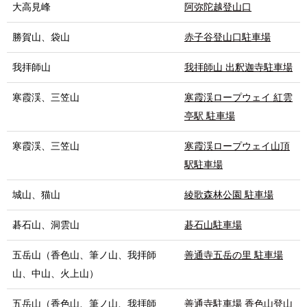
大高見峰
阿弥陀越登山口
勝賀山、袋山
赤子谷登山口駐車場
我拝師山
我拝師山 出釈迦寺駐車場
寒霞渓、三笠山
寒霞渓ロープウェイ 紅雲
亭駅 駐車場
寒霞渓、三笠山
寒霞渓ロープウェイ山頂
駅駐車場
城山、猫山
綾歌森林公園 駐車場
碁石山、洞雲山
碁石山駐車場
五岳山（香色山、筆ノ山、我拝師
善通寺五岳の里 駐車場
山、中山、火上山）
五岳山（香色山、筆ノ山、我拝師
善通寺駐車場 香色山登山