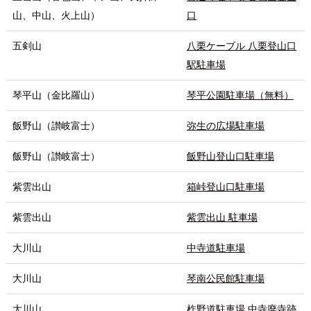
山、中山、火上山）
口
五剣山
八栗ケーブル 八栗登山口
駅駐車場
琴平山（金比羅山）
琴平公園駐車場（無料）
飯野山（讃岐富士）
弥生の広場駐車場
飯野山（讃岐富士）
飯野山登山口駐車場
紫雲出山
箱峠登山口駐車場
紫雲出山
紫雲出山 駐車場
大川山
中寺道駐車場
大川山
琴南公民館駐車場
大川山
柞野道駐車場 中寺廃寺跡