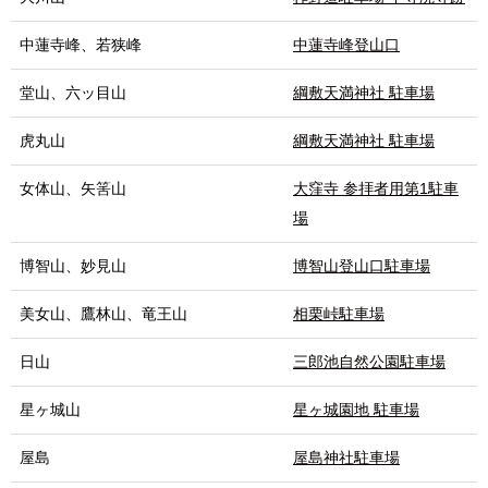
中蓮寺峰、若狭峰
中蓮寺峰登山口
堂山、六ッ目山
綱敷天満神社 駐車場
虎丸山
綱敷天満神社 駐車場
女体山、矢筈山
大窪寺 参拝者用第1駐車
場
博智山、妙見山
博智山登山口駐車場
美女山、鷹林山、竜王山
相栗峠駐車場
日山
三郎池自然公園駐車場
星ヶ城山
星ヶ城園地 駐車場
屋島
屋島神社駐車場