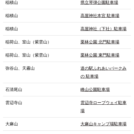
稲積山
県立琴弾公園駐車場
稲積山
高屋神社本宮 駐車場
稲積山
高屋神社（下社）駐車場
稲荷山、室山（紫雲山）
栗林公園 北門駐車場
稲荷山、室山（紫雲山）
栗林公園 東門駐車場
弥谷山、天霧山
道の駅ふれあいパークみ
の 駐車場
石清尾山
峰山公園駐車場
雲辺寺山
雲辺寺ロープウェイ駐車
場
大麻山
大麻山キャンプ場駐車場