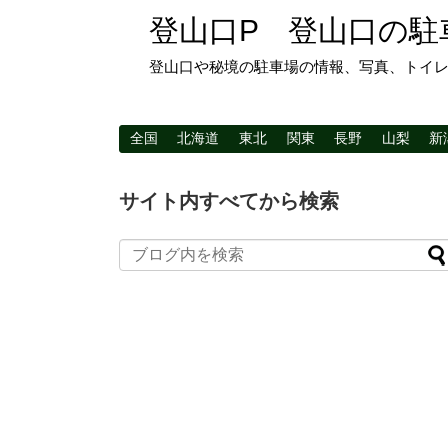
登山口P 登山口の駐
登山口や秘境の駐車場の情報、写真、トイ
全国
北海道
東北
関東
長野
山梨
新
サイト内すべてから検索