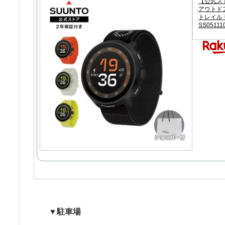
【公式スト
アウトドア
トレイル 登
SS05111
▼駐車場