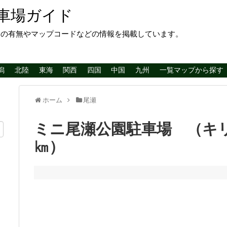
車場ガイド
レの有無やマップコードなどの情報を掲載しています。
潟
北陸
東海
関西
四国
中国
九州
一覧マップから探す
ホーム
尾瀬
ミニ尾瀬公園駐車場 （キリ
㎞）