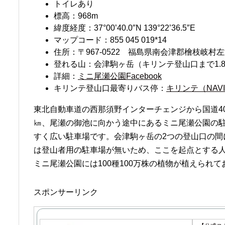
トイレあり
標高：968m
緯度経度：37°00’40.0″N 139°22’36.5″E
マップコード：855 045 019*14
住所：〒967-0522 福島県南会津郡檜枝岐村左通
登れる山：会津駒ヶ岳（キリンテ登山口まで1.
詳細：
ミニ尾瀬公園Facebook
キリンテ登山口最寄りバス停：
キリンテ（NAVI
東北自動車道の西那須野インターチェンジから国道40
㎞、尾瀬の御池に向かう途中にあるミニ尾瀬公園の
すく広い駐車場です。会津駒ヶ岳の2つの登山口の間
は登山者用の駐車場が無いため、ここを起点とする
ミニ尾瀬公園には100種100万株の植物が植えられ
スポンサーリンク