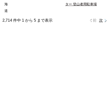
海
ター 登山者用駐車場
道
2,714 件中 1 から 5 まで表示
前
次