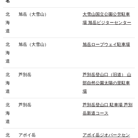
名
北
旭岳（大雪山）
大雪山国立公園公営駐車
海
場 旭岳ビジターセンター
道
北
旭岳（大雪山）
旭岳ロープウェイ駐車場
海
道
北
芦別岳
芦別岳登山口（旧道） 山
海
部自然公園太陽の里駐車
道
場
北
芦別岳
芦別岳登山口 駐車場 芦別
海
岳新道コース
道
北
アポイ岳
アポイ岳ジオパークセン