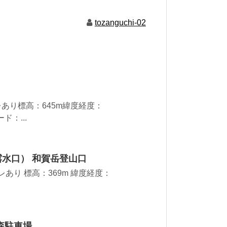
tozanguchi-02
あり標高：645m緯度経度：
ード：...
露水口） 和賀岳登山口
レあり 標高：369m 緯度経度：
森駐車場