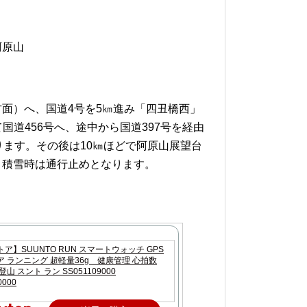
阿原山
面）へ、国道4号を5㎞進み「四丑橋西」
て国道456号へ、途中から国道397号を経由
ります。その後は10㎞ほどで阿原山展望台
、積雪時は通行止めとなります。
ア】SUUNTO RUN スマートウォッチ GPS
 ランニング 超軽量36g 健康管理 心拍数
山 スント ラン SS051109000
0000