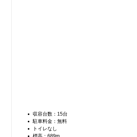
収容台数：15台
駐車料金：無料
トイレなし
標高：689m