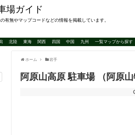
車場ガイド
レの有無やマップコードなどの情報を掲載しています。
潟
北陸
東海
関西
四国
中国
九州
一覧マップから探す
ホーム
岩手
阿原山高原 駐車場 （阿原