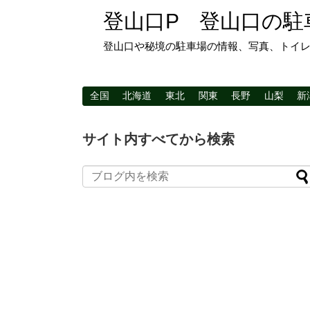
登山口P 登山口の駐
登山口や秘境の駐車場の情報、写真、トイ
全国
北海道
東北
関東
長野
山梨
新
サイト内すべてから検索