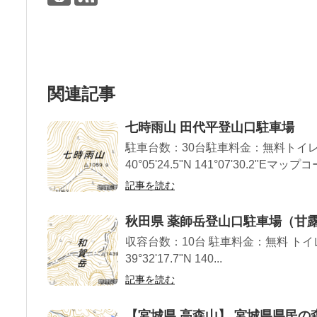
関連記事
七時雨山 田代平登山口駐車場
駐車台数：30台駐車料金：無料トイレ
40°05'24.5"N 141°07'30.2"Eマップコ
記事を読む
秋田県 薬師岳登山口駐車場（甘
収容台数：10台 駐車料金：無料 トイ
39°32'17.7"N 140...
記事を読む
【宮城県 高森山】 宮城県県民の