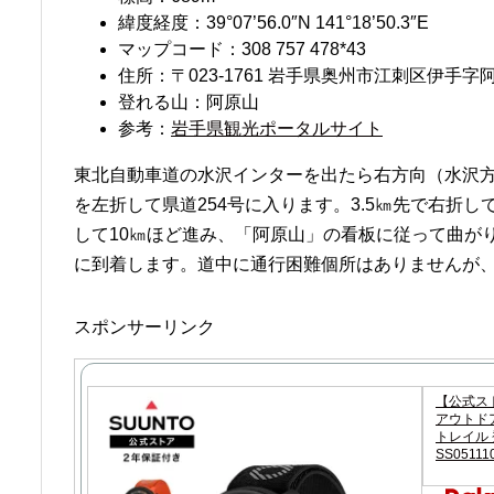
緯度経度：39°07’56.0″N 141°18’50.3″E
マップコード：308 757 478*43
住所：〒023-1761 岩手県奥州市江刺区伊手字
登れる山：阿原山
参考：
岩手県観光ポータルサイト
東北自動車道の水沢インターを出たら右方向（水沢方
を左折して県道254号に入ります。3.5㎞先で右折し
して10㎞ほど進み、「阿原山」の看板に従って曲が
に到着します。道中に通行困難個所はありませんが
スポンサーリンク
【公式スト
アウトドア
トレイル 登
SS05111