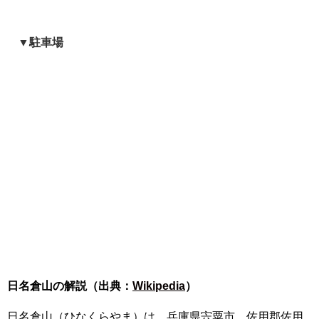
▼駐車場
日名倉山の解説（出典：
Wikipedia
）
日名倉山（ひなくらやま）は、兵庫県宍粟市、佐用郡佐用