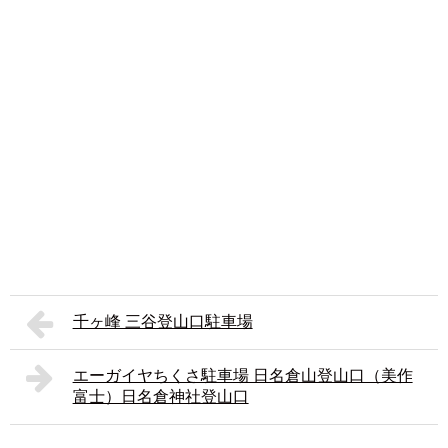
千ヶ峰 三谷登山口駐車場
エーガイヤちくさ駐車場 日名倉山登山口（美作
富士）日名倉神社登山口