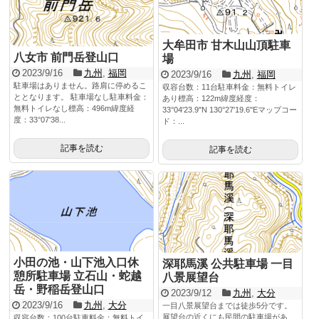
大牟田市 甘木山山頂駐車
八女市 前門岳登山口
場
2023/9/16
九州
,
福岡
2023/9/16
九州
,
福岡
駐車場はありません。路肩に停めるこ
収容台数：11台駐車料金：無料トイレ
ととなります。 駐車場なし駐車料金：
あり標高：122m緯度経度：
無料トイレなし標高：496m緯度経
33°04'23.9"N 130°27'19.6"Eマップコー
度：33°07'38...
ド：...
記事を読む
記事を読む
小田の池・山下池入口休
深耶馬溪 公共駐車場 一目
憩所駐車場 立石山・蛇越
八景展望台
岳・野稲岳登山口
2023/9/12
九州
,
大分
2023/9/16
九州
,
大分
一目八景展望台までは徒歩5分です。
展望台の近くにも民間の駐車場があ
収容台数：100台駐車料金：無料トイ