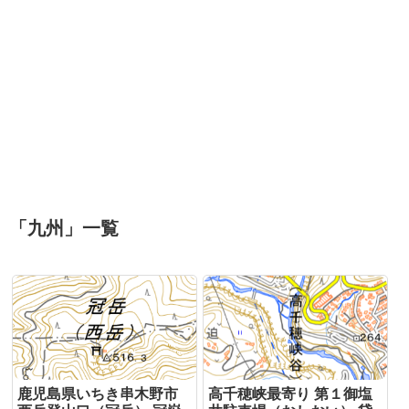
「
九州
」
一覧
鹿児島県いちき串木野市
高千穂峡最寄り 第１御塩