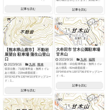
記事を読む
記事を読む
大牟田市 甘木公園駐車場
【熊本県山鹿市】 不動岩
甘木山
展望台 駐車場 蒲生山登山
口
2023/9/16
九州
,
福岡
収容台数：10台駐車料金：無料トイレ
2023/9/16
九州
,
熊本
あり標高：82m緯度経度：
収容台数：7台駐車料金：無料トイレ
33°04'00.6"N 130°27'36.5"Eマップコー
あり標高：218m緯度経度：
ド：6...
33°01'42.8"N 130°44'10.9"Eマップコー
ド：1...
記事を読む
記事を読む