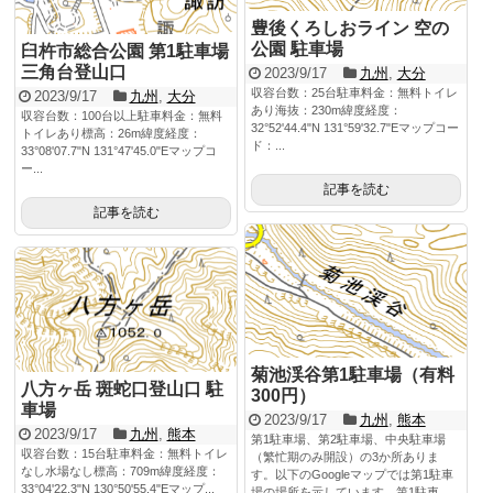
豊後くろしおライン 空の
公園 駐車場
臼杵市総合公園 第1駐車場
三角台登山口
2023/9/17
九州
,
大分
収容台数：25台駐車料金：無料トイレ
2023/9/17
九州
,
大分
あり海抜：230m緯度経度：
収容台数：100台以上駐車料金：無料
32°52'44.4"N 131°59'32.7"Eマップコー
トイレあり標高：26m緯度経度：
ド：...
33°08'07.7"N 131°47'45.0"Eマップコ
ー...
記事を読む
記事を読む
菊池渓谷第1駐車場（有料
八方ヶ岳 斑蛇口登山口 駐
300円）
車場
2023/9/17
九州
,
熊本
2023/9/17
九州
,
熊本
第1駐車場、第2駐車場、中央駐車場
収容台数：15台駐車料金：無料トイレ
（繁忙期のみ開設）の3か所ありま
なし水場なし標高：709m緯度経度：
す。以下のGoogleマップでは第1駐車
33°04'22.3"N 130°50'55.4"Eマップ...
場の場所を示しています。第1駐車...