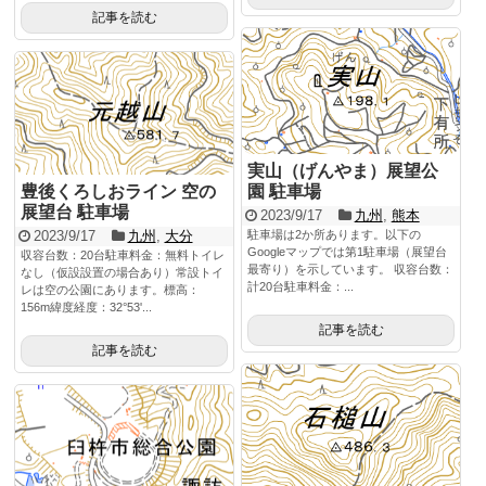
記事を読む
実山（げんやま）展望公
園 駐車場
豊後くろしおライン 空の
展望台 駐車場
2023/9/17
九州
,
熊本
駐車場は2か所あります。以下の
2023/9/17
九州
,
大分
Googleマップでは第1駐車場（展望台
収容台数：20台駐車料金：無料トイレ
最寄り）を示しています。 収容台数：
なし（仮設設置の場合あり）常設トイ
計20台駐車料金：...
レは空の公園にあります。標高：
156m緯度経度：32°53'...
記事を読む
記事を読む