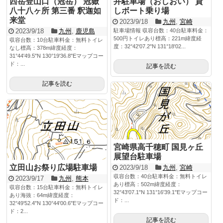
西岳登山口（冠岳） 冠嶽
井駐車場（おしおい） 貸
八十八ヶ所 第三番 釈迦如
しボート乗り場
来堂
2023/9/18
九州
,
宮崎
2023/9/18
九州
,
鹿児島
駐車場情報 収容台数：40台駐車料金：
500円トイレあり標高：221m緯度経
収容台数：10台駐車料金：無料トイレ
度：32°42'07.2"N 131°18'02...
なし標高：378m緯度経度：
31°44'49.5"N 130°19'36.8"Eマップコー
ド：...
記事を読む
記事を読む
宮崎県高千穂町 国見ヶ丘
展望台駐車場
立田山お祭り広場駐車場
2023/9/18
九州
,
宮崎
収容台数：40台駐車料金：無料トイレ
2023/9/17
九州
,
熊本
あり標高：502m緯度経度：
収容台数：15台駐車料金：無料トイレ
32°43'07.1"N 131°16'39.1"Eマップコー
あり海抜：64m緯度経度：
ド：...
32°49'52.4"N 130°44'00.6"Eマップコー
ド：2...
記事を読む