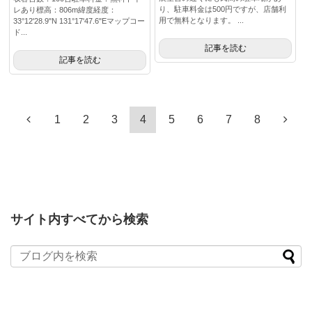
り、駐車料金は500円ですが、店舗利
レあり標高：806m緯度経度：
用で無料となります。 ...
33°12'28.9"N 131°17'47.6"Eマップコー
ド...
記事を読む
記事を読む
1
2
3
4
5
6
7
8
サイト内すべてから検索