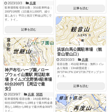
2023/10/3
兵庫
駐車場情報 収容台数：30台駐車料金：
記事を読む
200円/1時間（1日最大1,000円、繰り
返しあり）平日と祝日で料金は同じで
す。トイ...
記事を読む
浜坂白馬公園駐車場 （観
音山登山口）
2023/10/3
兵庫
収容台数：45台駐車料金：無料トイレ
あり海抜：13m緯度経度：
神戸布引ハーブ園／ロー
35°37'44.3"N 134°27'28.7"Eマップコー
プウェイ山麓駅 周辺駐車
ド：3...
場 タイムズ北野第4駐車場
60分200円 【周辺で最
記事を読む
安】
2023/9/7
兵庫
,
関西
駐車場情報 収容台数：14台駐車料金：
60分200円8時から18時まで最大料金適
用なし18時から8時まで最大料金300円
トイ...