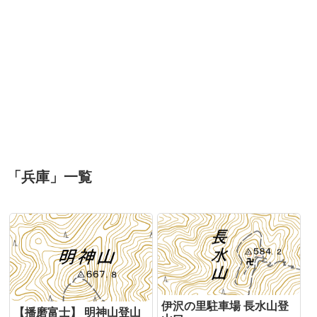
「
兵庫
」
一覧
伊沢の里駐車場 長水山登
【播磨富士】 明神山登山