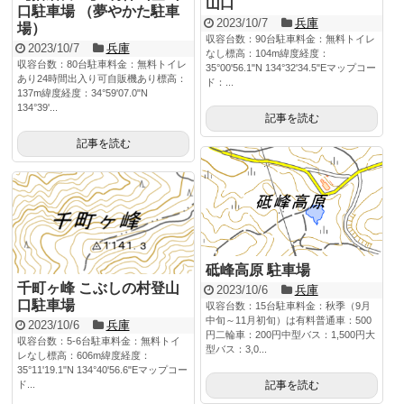
山口
口駐車場 （夢やかた駐車
2023/10/7
兵庫
場）
収容台数：90台駐車料金：無料トイレ
2023/10/7
兵庫
なし標高：104m緯度経度：
収容台数：80台駐車料金：無料トイレ
35°00'56.1"N 134°32'34.5"Eマップコー
あり24時間出入り可自販機あり標高：
ド：...
137m緯度経度：34°59'07.0"N
134°39'...
記事を読む
記事を読む
砥峰高原 駐車場
千町ヶ峰 こぶしの村登山
2023/10/6
兵庫
口駐車場
収容台数：15台駐車料金：秋季（9月
中旬～11月初旬）は有料普通車：500
2023/10/6
兵庫
円二輪車：200円中型バス：1,500円大
収容台数：5-6台駐車料金：無料トイ
型バス：3,0...
レなし標高：606m緯度経度：
35°11'19.1"N 134°40'56.6"Eマップコー
ド...
記事を読む