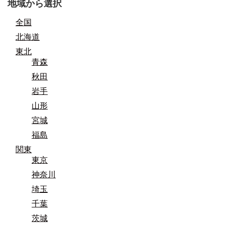
地域から選択
全国
北海道
東北
青森
秋田
岩手
山形
宮城
福島
関東
東京
神奈川
埼玉
千葉
茨城