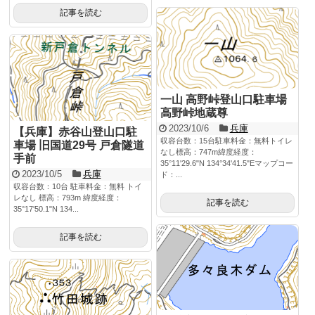
記事を読む
一山 高野峠登山口駐車場
高野峠地蔵尊
2023/10/6
兵庫
【兵庫】赤谷山登山口駐
収容台数：15台駐車料金：無料トイレ
車場 旧国道29号 戸倉隧道
なし標高：747m緯度経度：
手前
35°11'29.6"N 134°34'41.5"Eマップコー
2023/10/5
兵庫
ド：...
収容台数：10台 駐車料金：無料 トイ
レなし 標高：793m 緯度経度：
記事を読む
35°17'50.1"N 134...
記事を読む