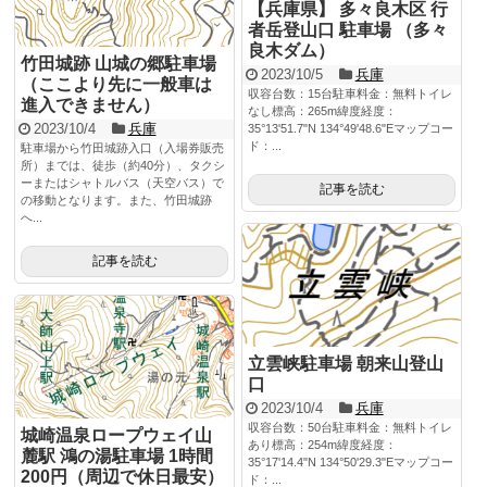
【兵庫県】 多々良木区 行
者岳登山口 駐車場 （多々
良木ダム）
竹田城跡 山城の郷駐車場
2023/10/5
兵庫
（ここより先に一般車は
収容台数：15台駐車料金：無料トイレ
進入できません）
なし標高：265m緯度経度：
2023/10/4
兵庫
35°13'51.7"N 134°49'48.6"Eマップコー
ド：...
駐車場から竹田城跡入口（入場券販売
所）までは、徒歩（約40分）、タクシ
ーまたはシャトルバス（天空バス）で
記事を読む
の移動となります。また、竹田城跡
へ...
記事を読む
立雲峡駐車場 朝来山登山
口
2023/10/4
兵庫
収容台数：50台駐車料金：無料トイレ
城崎温泉ロープウェイ山
あり標高：254m緯度経度：
麓駅 鴻の湯駐車場 1時間
35°17'14.4"N 134°50'29.3"Eマップコー
200円（周辺で休日最安）
ド：...