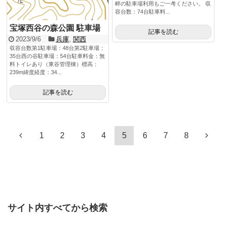
畔の駐車場利用もご一考ください。 収
容台数：74台駐車料...
宝塚西谷の森公園 駐車場
記事を読む
2023/9/6
兵庫
,
関西
収容台数第1駐車場：48台第2駐車場：
35台西の谷駐車場：54台駐車料金：無
料トイレあり（東谷管理棟）標高：
239m緯度経度：34...
記事を読む
1
2
3
4
5
6
7
8
サイト内すべてから検索