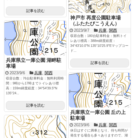
記事を読む
神戸市 再度公園駐車場
（ふたたびこうえん）
2023/9/7
兵庫
,
関西
収容台数：180台駐車料金：無料トイ
レあり標高：388m緯度経度：
34°43'10.0"N 135°10'25.9"Eマップコー
ド...
兵庫県立一庫公園 湖畔駐
記事を読む
車場
2023/9/6
兵庫
,
関西
収容台数：76台駐車料金：無料利用時
間：9時から17時までトイレあり標
高：159m緯度経度：34°54'39.5"N
135°24...
記事を読む
兵庫県立一庫公園 丘の上
駐車場
2023/9/6
兵庫
,
関西
休日はすぐに満車となり、待ち時間が
発生する場合も多々ありますので、湖