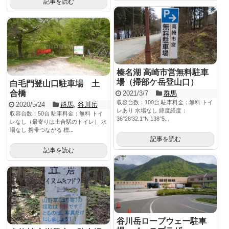
記事を読む
榛名湖 高崎市営無料駐車
場（掃部ケ岳登山口）
白毛門登山口駐車場 土
合橋
2021/3/7
群馬
収容台数：100台 駐車料金：無料 トイ
2020/5/24
群馬
,
谷川岳
レあり 水場なし 緯度経度：
収容台数：50台 駐車料金：無料 トイ
36°28'32.1"N 138°5...
レなし（最寄りは土合駅のトイレ） 水
場なし 携帯つながる 標...
記事を読む
記事を読む
谷川岳ロープウェー駐車