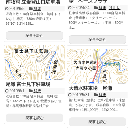
場 ベースプラザ
南牧村 立岩登山口駐車場
2020/4/24
群馬
,
谷川岳
2019/6/5
群馬
駐車場情報 収容台数：1,500台 駐車料
収容台数：10台 駐車料金：無料 トイ
金（普通車）：グリーンシーズン：
レなし 標高：730m 緯度経度：
500円スキーシーズン ：平日：500円
36°10'49.2"N 138...
土...
記事を読む
記事を読む
尾瀬 富士見下駐車場
大清水駐車場 尾瀬
2019/6/1
群馬
2019/5/31
群馬
収容台数：20台 駐車料金：無料 標
第1駐車場（舗装）と第2駐車場（未舗
高：1326m トイレあり/飲用水あり 住
装）があります。 収容台数：100台 駐
所：群馬県利根郡片品村戸倉...
車料金：1日1,000円、1泊2,000...
記事を読む
記事を読む