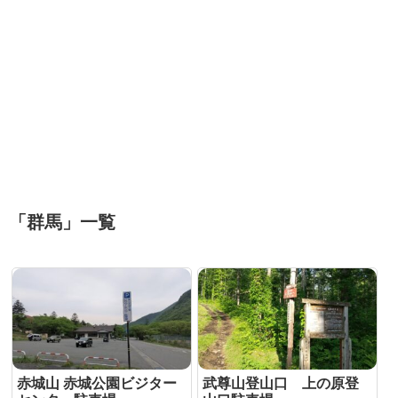
「
群馬
」
一覧
赤城山 赤城公園ビジター
武尊山登山口 上の原登