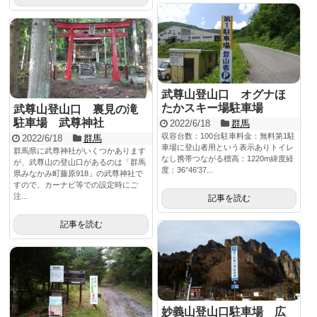
武尊山登山口 オグナほ
たかスキー場駐車場
武尊山登山口 裏見の滝
駐車場 武尊神社
2022/6/18
群馬
収容台数：100台駐車料金：無料第1駐
2022/6/18
群馬
車場に登山者用という表示ありトイレ
群馬県に武尊神社がいくつかあります
なし携帯つながる標高：1220m緯度経
が、武尊山の登山口があるのは「群馬
度：36°46'37...
県みなかみ町藤原918」の武尊神社で
すので、カーナビ等での設定時にご
注...
記事を読む
記事を読む
妙義山登山口駐車場 広