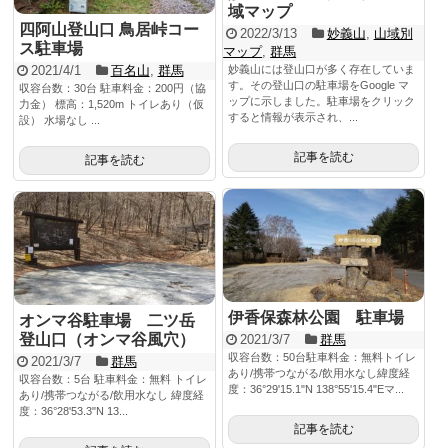
域マップ
四阿山登山口 鳥居峠コー
2022/3/13
妙義山
,
山域別
ス駐車場
マップ
,
群馬
2021/4/1
百名山
,
群馬
妙義山には登山口が多く存在していま
す。その登山口の駐車場をGoogle マ
収容台数：30台 駐車料金：200円（協
ップに示しました。駐車場をクリック
力金） 標高：1,520m トイレあり（仮
すると情報が表示され、...
設） 水場なし ...
記事を読む
記事を読む
伊香保森林公園 駐車場
オンマ谷駐車場 二ツ岳
登山口（オンマ谷風穴）
2021/3/7
群馬
収容台数：50台駐車料金：無料トイレ
2021/3/7
群馬
あり/携帯つながる/飲用水なし緯度経
収容台数：5台 駐車料金：無料 トイレ
度：36°29'15.1"N 138°55'15.4"Eマ...
あり/携帯つながる/飲用水なし 緯度経
度：36°28'53.3"N 13...
記事を読む