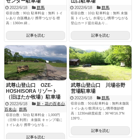
センター駐車場
山口駐車場
2022/6/18
群馬
2022/6/18
群馬
収容台数：90台 駐車料金：無料 トイ
収容台数：10台 駐車料金：無料 未舗
レあり 自販機あり 携帯つながる 標
装 トイレなし 水場なし/携帯つながる
高：1360m 緯...
登山カード提出箱あり...
記事を読む
記事を読む
武尊山登山口 OZE-
武尊山登山口 川場谷野
HOSHISORA リゾート
営場駐車場
（旧ほたか牧場）駐車場
2022/6/18
群馬
2022/6/18
新・花の百名山
,
収容台数：50台駐車料金：無料未舗装
トイレあり/飲用水なし/携帯微妙標
百名山
,
群馬
高：1230m緯度経度：36°46'16.3"N
収容台数：50台 駐車料金：1,000円
139°0...
（日帰り利用） 未舗装 キャンプ場に
トイレあり 携帯つながる ...
記事を読む
記事を読む