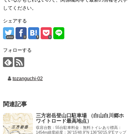
してください。
シェアする
error
0
0
フォローする
tozanguchi-02
関連記事
三方岩岳登山口駐車場 （白山白川郷ホ
ワイトロード最高地点）
収容台数：55台駐車料金：無料トイレあり標高：
1454m緯度経度：36°15'48.9"N 136°50'15.9"Eマップ