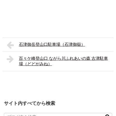
石津御岳登山口駐車場（石津御嶽）
百々ケ峰登山口 ながら川ふれあいの森 古津駐車
場（どどがみね）
サイト内すべてから検索