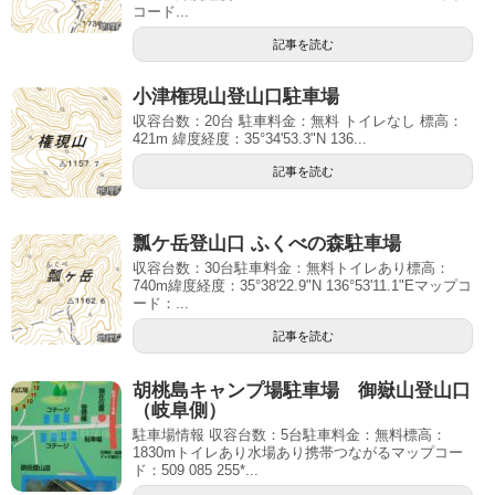
コード...
記事を読む
小津権現山登山口駐車場
収容台数：20台 駐車料金：無料 トイレなし 標高：
421m 緯度経度：35°34'53.3"N 136...
記事を読む
瓢ケ岳登山口 ふくべの森駐車場
収容台数：30台駐車料金：無料トイレあり標高：
740m緯度経度：35°38'22.9"N 136°53'11.1"Eマップコ
ード：...
記事を読む
胡桃島キャンプ場駐車場 御嶽山登山口
（岐阜側）
駐車場情報 収容台数：5台駐車料金：無料標高：
1830mトイレあり水場あり携帯つながるマップコー
ド：509 085 255*...