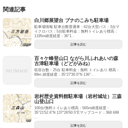
関連記事
白川郷展望台 ブナのこみち駐車場
駐車場情報 駐車台数普通車：62台大型バス：3台マ
イクロバス：5台駐車料金：無料トイレあり標高：
1195m緯度経度：36°1...
記事を読む
百々ケ峰登山口 ながら川ふれあいの森
古津駐車場（どどがみね）
収容台数：25台 駐車料金：無料 トイレあり 標高：
89m 緯度経度：35°27'30.0"N 136°...
記事を読む
岩村歴史資料館駐車場（岩村城址）三森
山登山口
100台/無料トイレあり標高：565m緯度経度：
35°21'52.6"N 137°26'50.5"Eマップコード：368 699
...
記事を読む