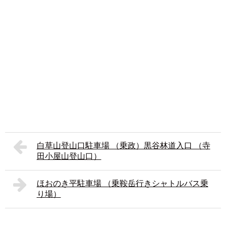
白草山登山口駐車場 （乗政）黒谷林道入口 （寺
田小屋山登山口）
ほおのき平駐車場 （乗鞍岳行きシャトルバス乗
り場）