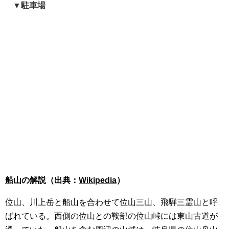
▼駐車場
船山の解説（出典：
Wikipedia
）
位山、川上岳と船山を合わせて位山三山、飛騨三霊山と呼
ばれている。西側の位山との鞍部の位山峠には東山古道が