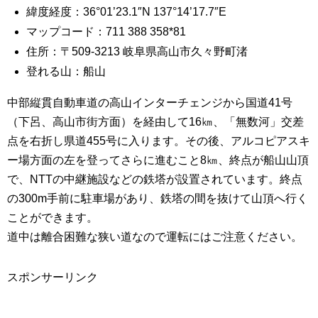
緯度経度：36°01’23.1″N 137°14’17.7″E
マップコード：711 388 358*81
住所：〒509-3213 岐阜県高山市久々野町渚
登れる山：船山
中部縦貫自動車道の高山インターチェンジから国道41号
（下呂、高山市街方面）を経由して16㎞、「無数河」交差
点を右折し県道455号に入ります。その後、アルコピアスキ
ー場方面の左を登ってさらに進むこと8㎞、終点が船山山頂
で、NTTの中継施設などの鉄塔が設置されています。終点
の300m手前に駐車場があり、鉄塔の間を抜けて山頂へ行く
ことができます。
道中は離合困難な狭い道なので運転にはご注意ください。
スポンサーリンク