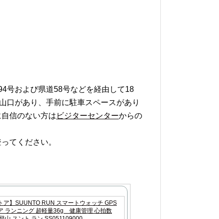
4号および県道58号などを経由して18
登山口があり、手前に駐車スペースがあり
に自信のない方は
ビジターセンター
からの
登ってください。
ア】SUUNTO RUN スマートウォッチ GPS
 ランニング 超軽量36g 健康管理 心拍数
山 スント ラン SS051109000