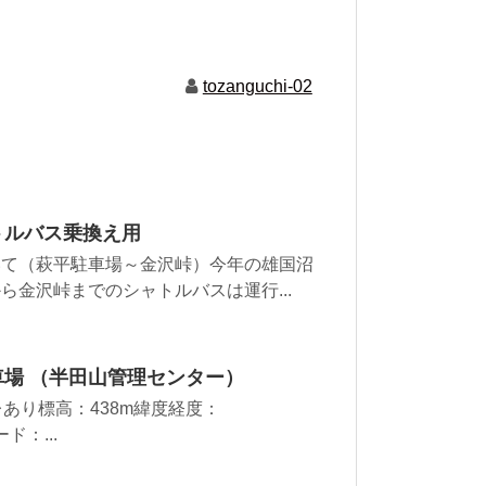
tozanguchi-02
トルバス乗換え用
いて（萩平駐車場～金沢峠）今年の雄国沼
金沢峠までのシャトルバスは運行...
車場 （半田山管理センター）
あり標高：438m緯度経度：
ード：...