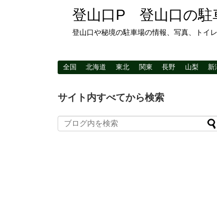
登山口P 登山口の駐
登山口や秘境の駐車場の情報、写真、トイ
全国
北海道
東北
関東
長野
山梨
新
サイト内すべてから検索