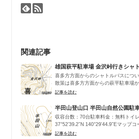
関連記事
雄国萩平駐車場 金沢峠行きシャ
喜多方方面からのシャトルバスにつ
散策は喜多方方面からの萩平駐車場から
記事を読む
半田山登山口 半田山自然公園駐
収容台数：70台駐車料金：無料トイレ
37°52'39.2"N 140°29'44.9"Eマップコ
記事を読む