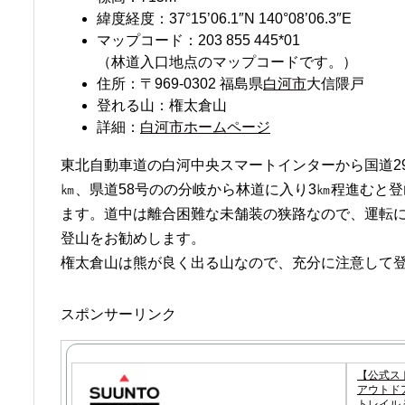
緯度経度：37°15’06.1″N 140°08’06.3″E
マップコード：203 855 445*01
（林道入口地点のマップコードです。）
住所：〒969-0302 福島県
白河市
大信隈戸
登れる山：権太倉山
詳細：
白河市ホームページ
東北自動車道の白河中央スマートインターから国道29
㎞、県道58号のの分岐から林道に入り3㎞程進むと
ます。道中は離合困難な未舗装の狭路なので、運転
登山をお勧めします。
権太倉山は熊が良く出る山なので、充分に注意して
スポンサーリンク
【公式スト
アウトドア
トレイル 登