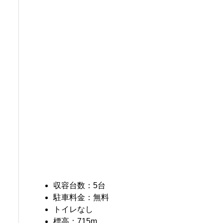
収容台数：5台
駐車料金：無料
トイレなし
標高：715m