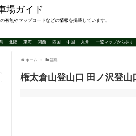
車場ガイド
レの有無やマップコードなどの情報を掲載しています。
潟
北陸
東海
関西
四国
中国
九州
一覧マップから探す
ホーム
福島
権太倉山登山口 田ノ沢登山