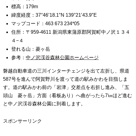
標高：179m
緯度経度：37°46’18.1″N 139°21’43.9″E
マップコード：463 673 234*05
住所：〒959-4611 新潟県東蒲原郡阿賀町中ノ沢１３４
４−４
登れる山：菱ヶ岳
参考：
中ノ沢渓谷森林公園ホームページ
磐越自動車道の三川インターチェンジを出て左折し、県道
587号を進んで阿賀野川を渡って道の駅みかわを目指しま
す。道の駅みかわ前の「岩津」交差点を右折し進み、「五
頭山 菱ヶ岳」方面（看板あり）へ曲がったら7㎞ほど進む
と中ノ沢渓谷森林公園に到着します。
スポンサーリンク