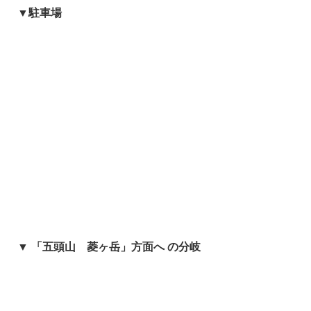
▼駐車場
▼ 「五頭山 菱ヶ岳」方面へ の分岐