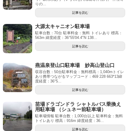
りの...
記事を読む
大源太キャニオン駐車場
駐車台数：70台 駐車料金：無料 トイレあり 標高：
563m 緯度経度：36°55'04.4"N 138...
記事を読む
燕温泉登山口駐車場 妙高山登山口
収容台数：50台駐車料金：無料標高：1,040mトイレ
あり携帯つながるマップコード：469 228 663*13緯
度経度：36°5...
記事を読む
苗場ドラゴンドラ シャトルバス乗換え
用駐車場 （シュネー前駐車場）
駐車場情報 駐車台数：1,000台以上 駐車料金：無料
トイレあり 標高：916m 緯度経度：36...
記事を読む