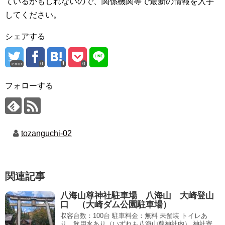
ているかもしれないので、関係機関等で最新の情報を入手
してください。
シェアする
error
0
0
フォローする
tozanguchi-02
関連記事
八海山尊神社駐車場 八海山 大崎登山
口 （大崎ダム公園駐車場）
収容台数：100台 駐車料金：無料 未舗装 トイレあ
り、飲用水あり（いずれも八海山尊神社内） 神社寄