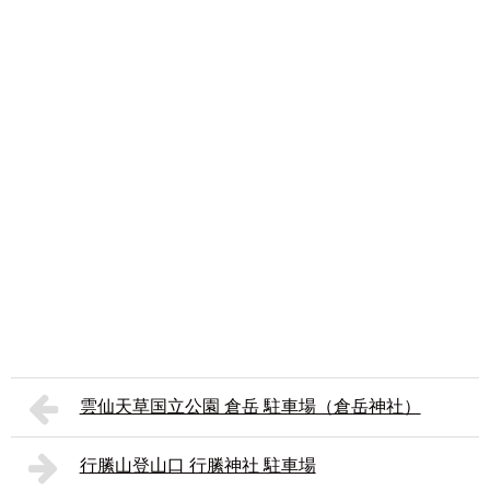
雲仙天草国立公園 倉岳 駐車場（倉岳神社）
行縢山登山口 行縢神社 駐車場