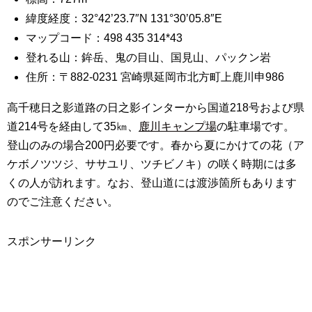
緯度経度：32°42’23.7″N 131°30’05.8″E
マップコード：498 435 314*43
登れる山：鉾岳、鬼の目山、国見山、パックン岩
住所：〒882-0231 宮崎県延岡市北方町上鹿川申986
高千穂日之影道路の日之影インターから国道218号および県
道214号を経由して35㎞、
鹿川キャンプ場
の駐車場です。
登山のみの場合200円必要です。春から夏にかけての花（ア
ケボノツツジ、ササユリ、ツチビノキ）の咲く時期には多
くの人が訪れます。なお、登山道には渡渉箇所もあります
のでご注意ください。
スポンサーリンク