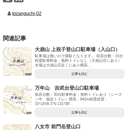
tozanguchi-02
関連記事
大崩山 上祝子登山口駐車場（入山口）
駐車場は無いので路駐となります。 収容台数：15台
程度駐車料金：無料トイレなし（大崩山荘にあり）
水場は大崩山荘近くにあり標高...
記事を読む
万年山 吉武台登山口駐車場
収容台数：30台駐車料金：無料トイレあり（シーズ
ン中、仮設トイレ）標高：942m緯度経度：
33°14'09.3"N 131°08'...
記事を読む
八女市 前門岳登山口