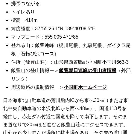
携帯つながる
トイレあり
標高：414m
緯度経度：37°55’26.1″N 139°40’08.5″E
マップコード：555 005 471*85
登れる山：飯豊連峰（梶川尾根、丸森尾根、ダイクラ尾
根、石転び沢コース）
住所（
飯豊山荘
）：山形県西置賜郡小国町小玉川663-3
飯豊山の登山情報ー＞
飯豊朝日連峰の登山者情報
（外部
リンク）
周辺道路の規制情報ー＞
小国町ホームページ
日本海東北自動車道の荒川胎内ICから東へ30㎞（または東
北中央自動車道の米沢北ICから西へ48㎞）、国道113号を
経由し、赤芝ダム付近で国道を降りて南下します。そのま
ま道なりで20㎞ほど進むと飯豊山荘にアクセスできます。
山荘から少し進んだ場所に駐車場があり、その先の道は通