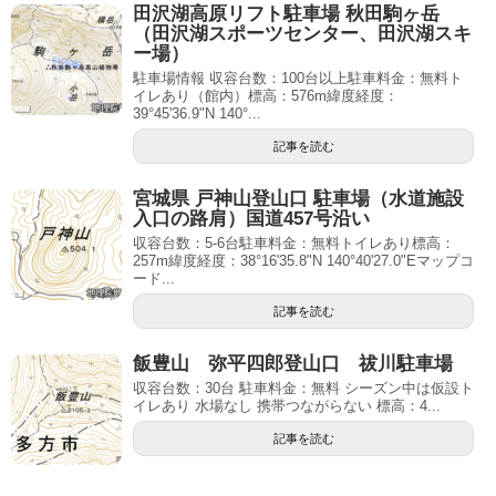
田沢湖高原リフト駐車場 秋田駒ヶ岳
（田沢湖スポーツセンター、田沢湖スキ
ー場）
駐車場情報 収容台数：100台以上駐車料金：無料ト
イレあり（館内）標高：576m緯度経度：
39°45'36.9"N 140°...
記事を読む
宮城県 戸神山登山口 駐車場（水道施設
入口の路肩）国道457号沿い
収容台数：5-6台駐車料金：無料トイレあり標高：
257m緯度経度：38°16'35.8"N 140°40'27.0"Eマップコ
ード...
記事を読む
飯豊山 弥平四郎登山口 祓川駐車場
収容台数：30台 駐車料金：無料 シーズン中は仮設ト
イレあり 水場なし 携帯つながらない 標高：4...
記事を読む