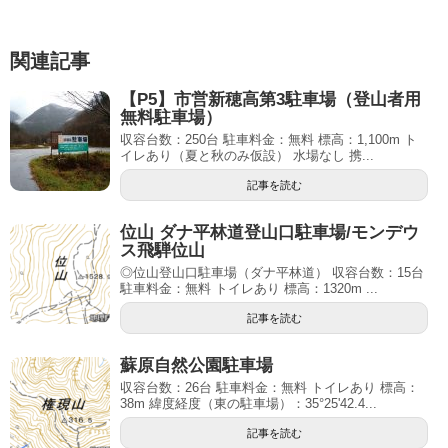
関連記事
【P5】市営新穂高第3駐車場（登山者用
無料駐車場）
収容台数：250台 駐車料金：無料 標高：1,100m ト
イレあり（夏と秋のみ仮設） 水場なし 携...
記事を読む
位山 ダナ平林道登山口駐車場/モンデウ
ス飛騨位山
◎位山登山口駐車場（ダナ平林道） 収容台数：15台
駐車料金：無料 トイレあり 標高：1320m ...
記事を読む
蘇原自然公園駐車場
収容台数：26台 駐車料金：無料 トイレあり 標高：
38m 緯度経度（東の駐車場）：35°25'42.4...
記事を読む