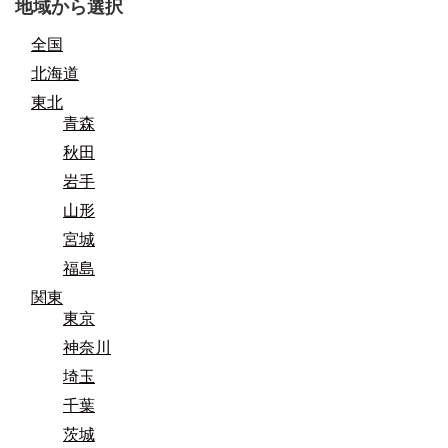
地域から選択
全国
北海道
東北
青森
秋田
岩手
山形
宮城
福島
関東
東京
神奈川
埼玉
千葉
茨城