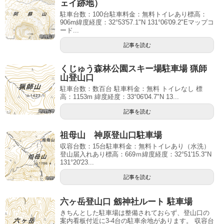
ェイ跡地）
駐車台数：100台駐車料金：無料トイレあり標高：
906m緯度経度：32°53'57.1"N 131°06'09.2"Eマップコ
ード...
記事を読む
くじゅう森林公園スキー場駐車場 猟師
山登山口
駐車台数：数百台 駐車料金：無料 トイレなし 標
高：1153m 緯度経度：33°06'04.7"N 13...
記事を読む
祖母山 神原登山口駐車場
収容台数：15台駐車料金：無料トイレあり（水洗）
登山届入れあり標高：669ｍ緯度経度：32°51'15.3"N
131°20'23...
記事を読む
六ヶ岳登山口 劔神社ルート 駐車場
きちんとした駐車場は整備されておらず、登山口の
案内看板付近に3-4台の駐車余地があります。 収容台