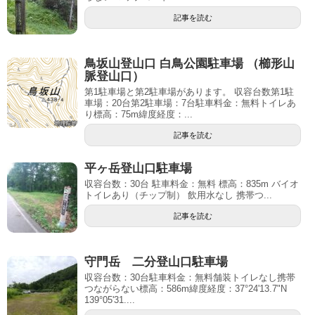
記事を読む
鳥坂山登山口 白鳥公園駐車場 （櫛形山
脈登山口）
第1駐車場と第2駐車場があります。 収容台数第1駐
車場：20台第2駐車場：7台駐車料金：無料トイレあ
り標高：75m緯度経度：...
記事を読む
平ヶ岳登山口駐車場
収容台数：30台 駐車料金：無料 標高：835m バイオ
トイレあり（チップ制） 飲用水なし 携帯つ...
記事を読む
守門岳 二分登山口駐車場
収容台数：30台駐車料金：無料舗装トイレなし携帯
つながらない標高：586m緯度経度：37°24'13.7"N
139°05'31....