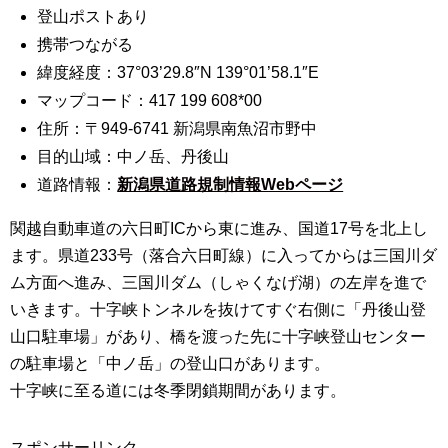
登山ポストあり
携帯つながる
緯度経度：37°03’29.8″N 139°01’58.1″E
マップコード：417 199 608*00
住所：〒949-6741 新潟県南魚沼市野中
目的山域：中ノ岳、丹後山
道路情報：
新潟県道路規制情報Webページ
関越自動車道の六日町ICから東に進み、国道17号を北上し
ます。県道233号（落合六日町線）に入ってからは三国川ダ
ム方面へ進み、三国川ダム（しゃくなげ湖）の左岸を進で
いきます。十字峡トンネルを抜けてすぐ右側に「丹後山登
山口駐車場」があり、橋を渡った先に十字峡登山センター
の駐車場と「中ノ岳」の登山口があります。
十字峡に至る道には冬季閉鎖期間があります。
スポンサーリンク