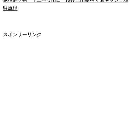
越後駒ケ岳 十二平登山口 越後三山森林公園キャンプ場
駐車場
スポンサーリンク