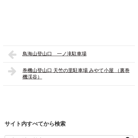
鳥海山登山口 一ノ滝駐車場
巻機山登山口 天竺の里駐車場 みやて小屋 （裏巻
機渓谷）
サイト内すべてから検索