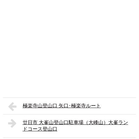
極楽寺山登山口 矢口･極楽寺ルート
廿日市 大峯山登山口駐車場（大峰山）大峯ラン
ドコース登山口