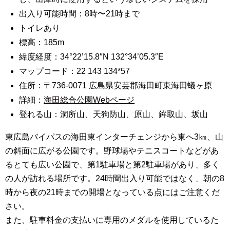
出入り可能時間：8時〜21時まで
トイレあり
標高：185m
緯度経度：34°22’15.8″N 132°34’05.3″E
マップコード：22 143 134*57
住所：〒736-0071 広島県安芸郡海田町東海田蟻ヶ原
詳細：
海田総合公園Webページ
登れる山：洞所山、天狗防山、原山、鉾取山、坂山
東広島バイパスの海田東インターチェンジから東へ3㎞、山
の斜面に広がる公園です。野球場やテニスコートなどがあ
るとても広い公園で、第1駐車場と第2駐車場があり、多く
の人が訪れる場所です。24時間出入り可能ではなく、朝の8
時から夜の21時までの開場となっている点にはご注意くだ
さい。
また、駐車料金の支払いに専用のメダルを使用しているた