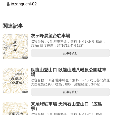
tozanguchi-02
関連記事
灰ヶ峰展望台駐車場
収容台数：6台 駐車料金：無料 トイレあり 標高：
727m 緯度経度：34°16'13.4"N 132°...
記事を読む
臥龍山登山口 臥龍山麓八幡原公園駐車
場
収容台数：50台 駐車料金：無料 トイレなし芸北高原
の自然館にあり 標高：806m 緯度経度：34°42...
記事を読む
来尾峠駐車場 天狗石山登山口（広島
県）
収容台数：3台 駐車料金：無料 トイレなし 標高：