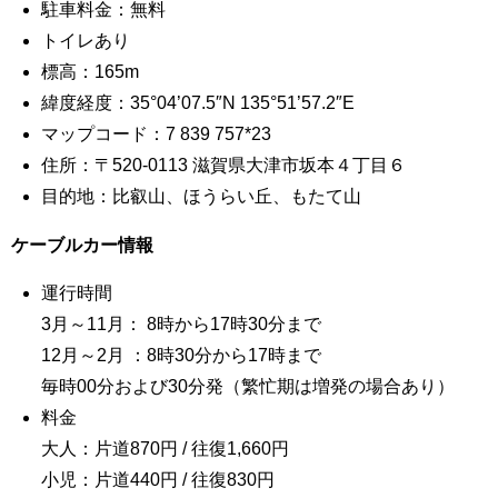
駐車料金：無料
トイレあり
標高：165m
緯度経度：35°04’07.5″N 135°51’57.2″E
マップコード：7 839 757*23
住所：〒520-0113 滋賀県大津市坂本４丁目６
目的地：比叡山、ほうらい丘、もたて山
ケーブルカー情報
運行時間
3月～11月： 8時から17時30分まで
12月～2月 ：8時30分から17時まで
毎時00分および30分発（繁忙期は増発の場合あり）
料金
大人：片道870円 / 往復1,660円
小児：片道440円 / 往復830円