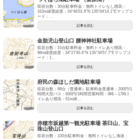
収容台数：30台駐車料金：無料トイレなし標高：
163m緯度経度：34°46'01.8"N 135°04'14.1"Eマップコ
ード：...
記事を読む
金胎児山登山口 腰神神社駐車場
収容台数：15台駐車料金：無料トイレあり標高：
98m緯度経度：34°27'45.6"N 135°34'57.7"Eマップコ
ード：1...
記事を読む
府民の森ほしだ園地駐車場
収容台数：88台（普通車）駐車料金普通車：200円/1
時間大型バス：600円/1時間営業時間：9時～17時ト
イレあり標高：61m緯...
記事を読む
赤穂市坂越第一観光駐車場 茶臼山、宝
珠山登山口
収容台数：100台駐車料金：無料トイレなし海抜：