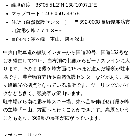
緯度経度：36°05’51.2″N 138°10’07.1″E
マップコード：468 050 348*78
住所（自然保護センター）：〒392-0008 長野県諏訪市
四賀霧ケ峰７７１８−９
目的地：霧ヶ峰、車山、蝶々深山
中央自動車道の諏訪インターから国道20号、国道152号な
どを経由して21㎞、白樺湖の北側からビーナスラインに入
ります。そのまま霧ケ峰方面に15㎞ほど進んだ場所が駐車
場です。農産物直売所や自然保護センターなどがあり、霧
ヶ峰観光の拠点となっている場所です。ツーリングのバイ
クなども多く、観光客が沢山います。
駐車場から南に霧ヶ峰スキー場、東へ足を伸ばせば霧ヶ峰
の主峰「車山」方面へと行くことができます。高原という
こともあり、360度の展望が広がっています。
スポンサーリンク