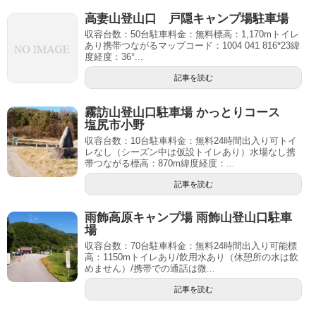
高妻山登山口 戸隠キャンプ場駐車場
収容台数：50台駐車料金：無料標高：1,170mトイレ
あり携帯つながるマップコード：1004 041 816*23緯
度経度：36°...
記事を読む
霧訪山登山口駐車場 かっとりコース
塩尻市小野
収容台数：10台駐車料金：無料24時間出入り可トイ
レなし（シーズン中は仮設トイレあり）水場なし携
帯つながる標高：870m緯度経度：...
記事を読む
雨飾高原キャンプ場 雨飾山登山口駐車
場
収容台数：70台駐車料金：無料24時間出入り可能標
高：1150mトイレあり/飲用水あり（休憩所の水は飲
めません）/携帯での通話は微...
記事を読む