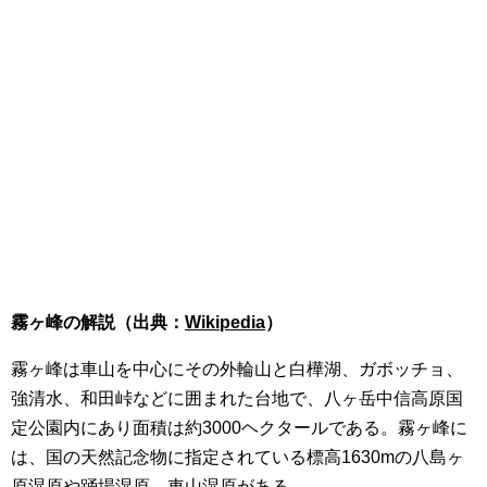
霧ヶ峰の解説（出典：
Wikipedia
）
霧ヶ峰は車山を中心にその外輪山と白樺湖、ガボッチョ、
強清水、和田峠などに囲まれた台地で、八ヶ岳中信高原国
定公園内にあり面積は約3000ヘクタールである。霧ヶ峰に
は、国の天然記念物に指定されている標高1630mの八島ヶ
原湿原や踊場湿原、車山湿原がある。