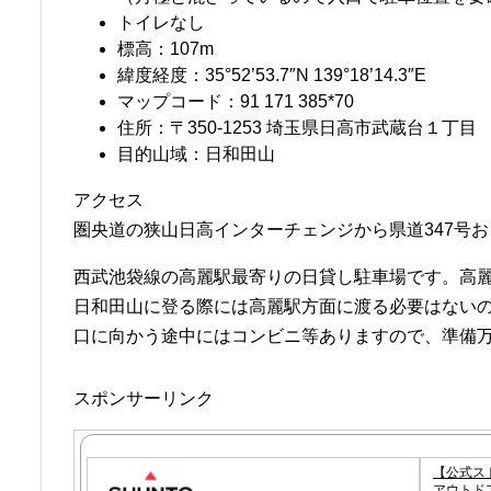
トイレなし
標高：107m
緯度経度：35°52’53.7″N 139°18’14.3″E
マップコード：91 171 385*70
住所：〒350-1253 埼玉県日高市武蔵台１丁目
目的山域：日和田山
アクセス
圏央道の狭山日高インターチェンジから県道347号お
西武池袋線の高麗駅最寄りの日貸し駐車場です。高
日和田山に登る際には高麗駅方面に渡る必要はない
口に向かう途中にはコンビニ等ありますので、準備
スポンサーリンク
【公式スト
アウトドア