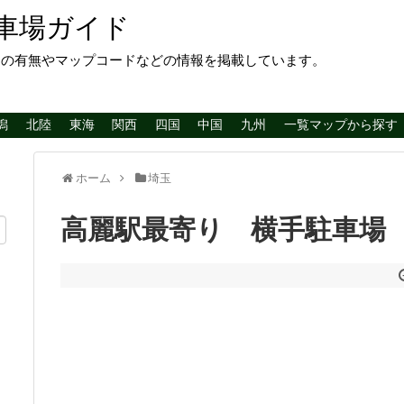
車場ガイド
レの有無やマップコードなどの情報を掲載しています。
潟
北陸
東海
関西
四国
中国
九州
一覧マップから探す
ホーム
埼玉
高麗駅最寄り 横手駐車場