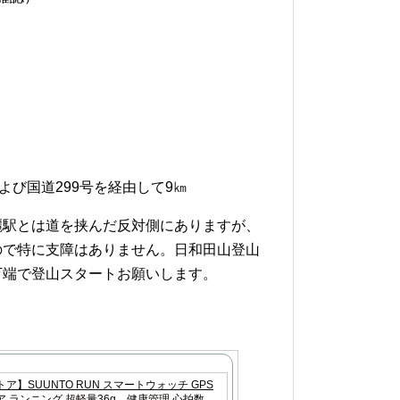
よび国道299号を経由して9㎞
麗駅とは道を挟んだ反対側にありますが、
ので特に支障はありません。日和田山登山
万端で登山スタートお願いします。
ア】SUUNTO RUN スマートウォッチ GPS
 ランニング 超軽量36g 健康管理 心拍数