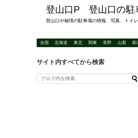
登山口P 登山口の駐
登山口や秘境の駐車場の情報、写真、トイ
全国
北海道
東北
関東
長野
山梨
新
サイト内すべてから検索