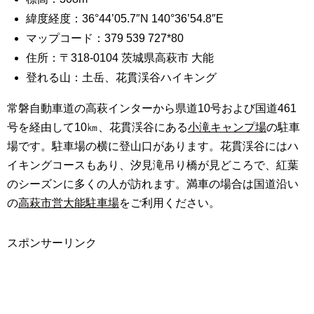
緯度経度：36°44’05.7″N 140°36’54.8″E
マップコード：379 539 727*80
住所：〒318-0104 茨城県高萩市 大能
登れる山：土岳、花貫渓谷ハイキング
常磐自動車道の高萩インターから県道10号および国道461
号を経由して10㎞、花貫渓谷にある
小滝キャンプ場
の駐車
場です。駐車場の横に登山口があります。花貫渓谷にはハ
イキングコースもあり、汐見滝吊り橋が見どころで、紅葉
のシーズンに多くの人が訪れます。満車の場合は国道沿い
の
高萩市営大能駐車場
をご利用ください。
スポンサーリンク