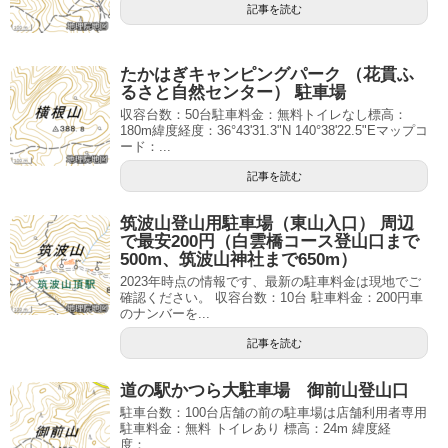
記事を読む
たかはぎキャンピングパーク （花貫ふ
るさと自然センター） 駐車場
収容台数：50台駐車料金：無料トイレなし標高：
180m緯度経度：36°43'31.3"N 140°38'22.5"Eマップコ
ード：...
記事を読む
筑波山登山用駐車場（東山入口） 周辺
で最安200円（白雲橋コース登山口まで
500m、筑波山神社まで650m）
2023年時点の情報です、最新の駐車料金は現地でご
確認ください。 収容台数：10台 駐車料金：200円車
のナンバーを...
記事を読む
道の駅かつら大駐車場 御前山登山口
駐車台数：100台店舗の前の駐車場は店舗利用者専用
駐車料金：無料 トイレあり 標高：24m 緯度経
度：...