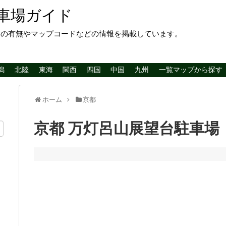
車場ガイド
レの有無やマップコードなどの情報を掲載しています。
潟
北陸
東海
関西
四国
中国
九州
一覧マップから探す
ホーム
京都
京都 万灯呂山展望台駐車場