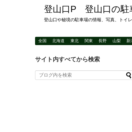
登山口P 登山口の駐
登山口や秘境の駐車場の情報、写真、トイ
全国
北海道
東北
関東
長野
山梨
新
サイト内すべてから検索