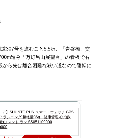
峰
307号を進むこと5.5㎞、「青谷橋」交
700m進み「万灯呂山展望台」の看板で右
看板から先は離合困難な狭い道なので運転に
ア】SUUNTO RUN スマートウォッチ GPS
 ランニング 超軽量36g 健康管理 心拍数
山 スント ラン SS051109000
0000