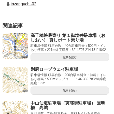
tozanguchi-02
関連記事
高千穂峡最寄り 第１御塩井駐車場（お
しおい） 貸しボート乗り場
駐車場情報 収容台数：40台駐車料金：500円トイレ
あり標高：221m緯度経度：32°42'07.2"N 131°18'02...
記事を読む
別府ロープウェイ駐車場
駐車場情報 収容台数：200台駐車料金：無料トイレ
あり標高：500mマップコード：46 369 783*81緯度
経度：33°...
記事を読む
中山仙境駐車場（夷耶馬駐車場） 無明
橋 高城
収容台数：20台駐車料金：無料トイレあり標高：