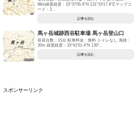
98m緯度経度：33°37'05.8"N 131°33'17.8"Eマップコ
ード：2...
記事を読む
馬ヶ岳城跡西谷駐車場 馬ヶ岳登山口
収容台数：15台 駐車料金：無料 トイレなし 海抜：
30m 緯度経度：33°41'01.4"N 130°...
記事を読む
スポンサーリンク