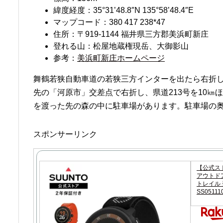
緯度経度：35°31’48.8″N 135°58’48.4″E
マップコード：380 417 238*47
住所：〒919-1144 福井県三方郡美浜町新庄
登れる山：松屋地蔵権現岳、大御影山
参考：
美浜町新庄ホームページ
舞鶴若狭自動車道の若狭三方インターを出たら右折し、
先の「河原市」交差点で右折し、県道213号を10㎞
を渡った先の森の中に駐車場があります。駐車場の
スポンサーリンク
【公式スト
アウトドア
トレイル 登
SS05111