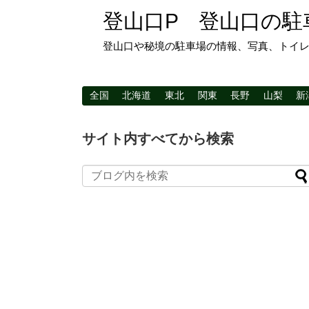
登山口P 登山口の駐
登山口や秘境の駐車場の情報、写真、トイ
全国
北海道
東北
関東
長野
山梨
新
サイト内すべてから検索