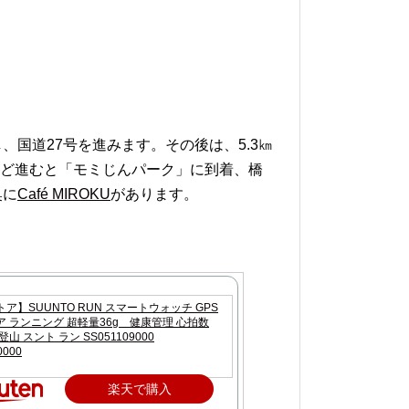
国道27号を進みます。その後は、5.3㎞
ほど進むと「モミじんパーク」に到着、橋
奥に
Café MIROKU
があります。
ア】SUUNTO RUN スマートウォッチ GPS
 ランニング 超軽量36g 健康管理 心拍数
山 スント ラン SS051109000
0000
楽天で購入