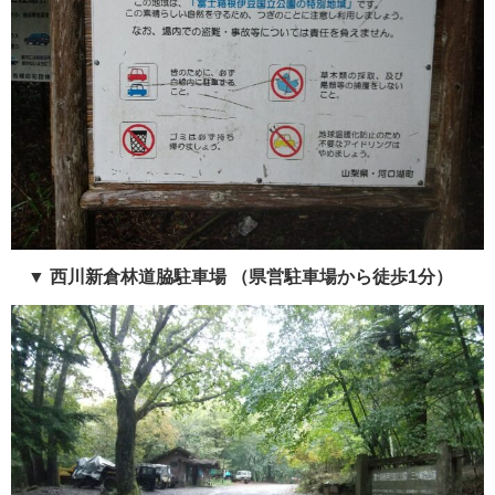
▼
西川新倉林道脇駐車場
（県営駐車場から徒歩1分）