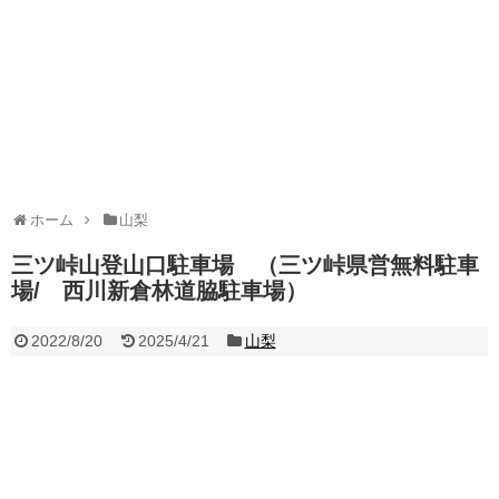
ホーム
山梨
三ツ峠山登山口駐車場 （三ツ峠県営無料駐車
場/ 西川新倉林道脇駐車場）
2022/8/20
2025/4/21
山梨