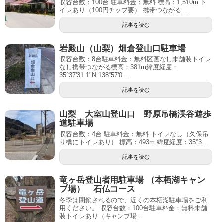
収容台数：100台 駐車料金：無料 標高：1,510m ト
イレあり（100円チップ要） 携帯つながる ...
記事を読む
岩殿山（山梨）畑倉登山口駐車場
収容台数：8台駐車料金：無料区画なし未舗装トイレ
なし携帯つながる標高：381m緯度経度：
35°37'31.1"N 138°57'0...
記事を読む
山梨 大室山登山口 野原吊橋渓谷遊歩
道駐車場
収容台数：4台 駐車料金：無料 トイレなし（久保吊
り橋にトイレあり） 標高：493m 緯度経度：35°3...
記事を読む
竜ヶ岳登山者用駐車場 （本栖湖キャン
プ場） 石仏コース
冬季は閉鎖されるので、近くの本栖湖駐車場をご利
用ください。 収容台数：100台駐車料金：無料未舗
装トイレあり（キャンプ場...