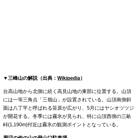
▼三峰山の解説（出典：
Wikipedia
）
台高山地から北側に続く高見山地の東部に位置する。山頂
には一等三角点「三嶺山」が設置されている。山頂南側斜
面は八丁平と呼ばれる笹原が広がり、5月にはヤシオツツジ
が開花する。冬季には霧氷が見られ、特に山頂西側の三畝
峠(1,190m)付近は霧氷の観測ポイントとなっている。
周辺の他の山の登山口駐車場