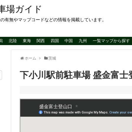
車場ガイド
レの有無やマップコードなどの情報を掲載しています。
潟
北陸
東海
関西
四国
中国
九州
一覧マップから探す
ホーム
茨城
下小川駅前駐車場 盛金富士