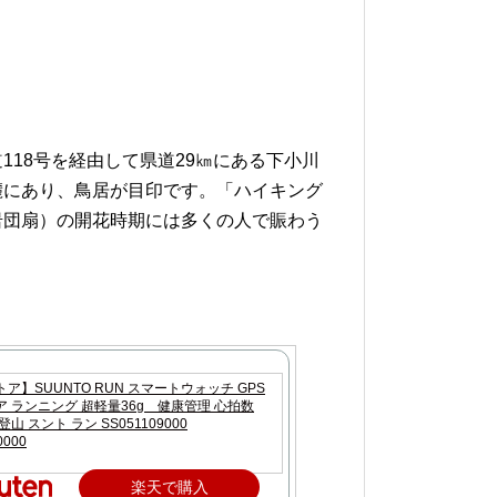
18号を経由して県道29㎞にある下小川
麓にあり、鳥居が目印です。「ハイキング
岩団扇）の開花時期には多くの人で賑わう
ア】SUUNTO RUN スマートウォッチ GPS
 ランニング 超軽量36g 健康管理 心拍数
山 スント ラン SS051109000
0000
楽天で購入