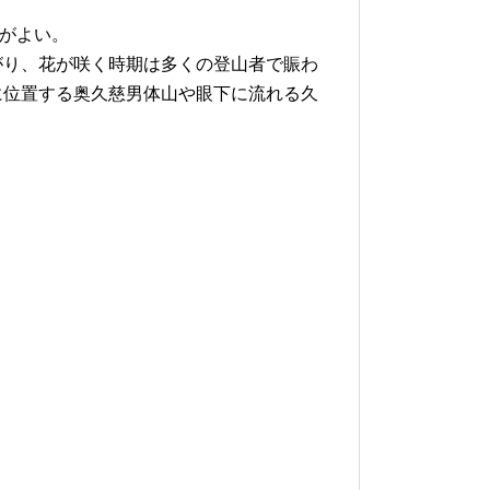
スがよい。
がり、花が咲く時期は多くの登山者で賑わ
に位置する奥久慈男体山や眼下に流れる久