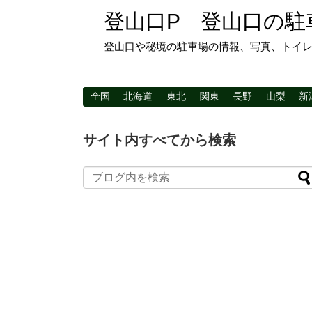
登山口P 登山口の駐
登山口や秘境の駐車場の情報、写真、トイ
全国
北海道
東北
関東
長野
山梨
新
サイト内すべてから検索