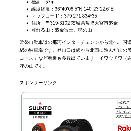
標高：57m
緯度経度：36°40’08.5″N 140°23’12.6″E
マップコード：379 271 834*35
住所：〒319-3102 茨城県常陸大宮市盛金
登れる山：盛金富士、熊の山
常磐自動車道の那珂インターチェンジから北へ、国道1
駅の駐車場です。登山口は駅から北西に進んだ山の
コース」など看板も多数出ています。イワウチワ（
花の山です。
スポンサーリンク
【公式スト
アウトドア
トレイル 登
SS05111