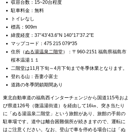
収容台数：15~20台程度
駐車料金：無料
トイレなし
標高：909m
緯度経度：37°43’43.6″N 140°17’37.2″E
マップコード：475 215 079*35
住所（
ぬる湯温泉二階堂
）：〒960-2151 福島県福島市
桜本温湯１１
二階堂は11月下旬～4月下旬まで冬季休業となります。
登れる山：吾妻小富士
道路の冬季閉鎖期間あり
東北自動車道の福島西インターチェンジから国道115号およ
び県道126号（微温湯街道）を経由して16㎞、突き当たり
に「ぬる湯温泉二階堂」という旅館があり、旅館の手前の
駐車場です。道中は離合困難個所が続きますので、運転に
はご注意ください。なお、登山で車を停める場合には「ぬ