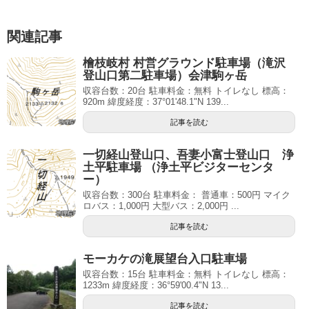
関連記事
檜枝岐村 村営グラウンド駐車場（滝沢
登山口第二駐車場）会津駒ヶ岳
収容台数：20台 駐車料金：無料 トイレなし 標高：
920m 緯度経度：37°01'48.1"N 139...
記事を読む
一切経山登山口、吾妻小富士登山口 浄
土平駐車場 （浄土平ビジターセンタ
ー）
収容台数：300台 駐車料金： 普通車：500円 マイク
ロバス：1,000円 大型バス：2,000円 ...
記事を読む
モーカケの滝展望台入口駐車場
収容台数：15台 駐車料金：無料 トイレなし 標高：
1233m 緯度経度：36°59'00.4"N 13...
記事を読む