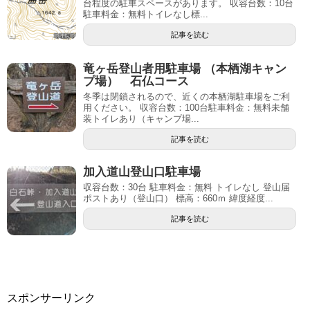
台程度の駐車スペースがあります。 収容台数：10台
駐車料金：無料トイレなし標...
記事を読む
竜ヶ岳登山者用駐車場 （本栖湖キャン
プ場） 石仏コース
冬季は閉鎖されるので、近くの本栖湖駐車場をご利
用ください。 収容台数：100台駐車料金：無料未舗
装トイレあり（キャンプ場...
記事を読む
加入道山登山口駐車場
収容台数：30台 駐車料金：無料 トイレなし 登山届
ポストあり（登山口） 標高：660ｍ 緯度経度...
記事を読む
スポンサーリンク