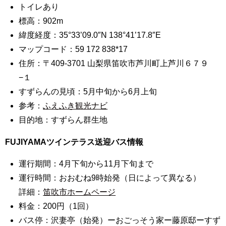
トイレあり
標高：902m
緯度経度：35°33’09.0″N 138°41’17.8″E
マップコード：59 172 838*17
住所：〒409-3701 山梨県笛吹市芦川町上芦川６７９
−１
すずらんの見頃：5月中旬から6月上旬
参考：
ふえふき観光ナビ
目的地：すずらん群生地
FUJIYAMAツインテラス送迎バス情報
運行期間：4月下旬から11月下旬まで
運行時間：おおむね9時始発（日によって異なる）
詳細：
笛吹市ホームページ
料金：200円（1回）
バス停：沢妻亭（始発）ーおごっそう家ー藤原邸ーすず