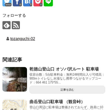
error
0
0
フォローする
tozanguchi-02
関連記事
乾徳山登山口 オソバ沢ルート 駐車場
収容台数：5台駐車料金：無料24時間出入り可標高：
900mトイレなし水場なし携帯つながるマップコー
ド：664 461 175*55...
記事を読む
曲岳登山口駐車場 （観音峠）
登山口周辺に駐車場は整備されておらず、路肩に10