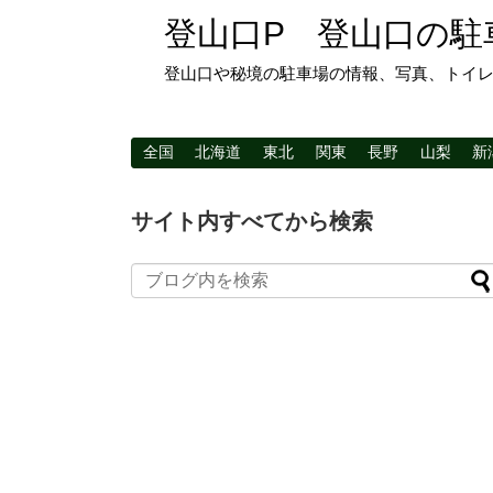
登山口P 登山口の駐
登山口や秘境の駐車場の情報、写真、トイ
全国
北海道
東北
関東
長野
山梨
新
サイト内すべてから検索