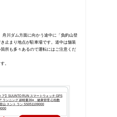
、
舟川ダム方面に向かう途中に「負釣山登
行き止まり地点が駐車場です。道中は舗装
い箇所も多々あるので運転にはご注意くだ
ます。
ア】SUUNTO RUN スマートウォッチ GPS
 ランニング 超軽量36g 健康管理 心拍数
山 スント ラン SS051109000
0000