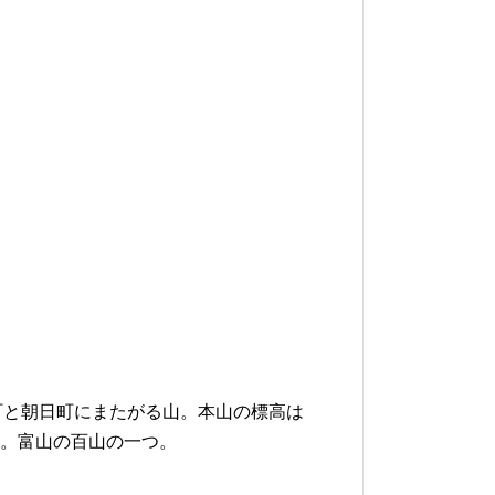
町と朝日町にまたがる山。本山の標高は
ある。富山の百山の一つ。