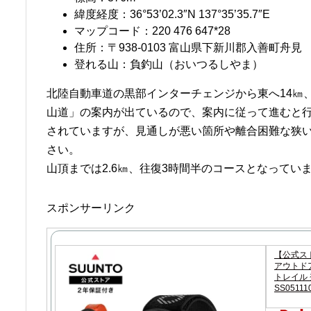
緯度経度：36°53’02.3″N 137°35’35.7″E
マップコード：220 476 647*28
住所：〒938-0103 富山県下新川郡入善町舟見
登れる山：負釣山（おいつるしやま）
北陸自動車道の黒部インターチェンジから東へ14㎞
山道
」の案内が出ているので、案内に従って進むと
されていますが、見通しが悪い箇所や離合困難な狭
さい。
山頂までは2.6㎞、往復3時間半のコースとなってい
スポンサーリンク
【公式スト
アウトドア
トレイル 登
SS05111