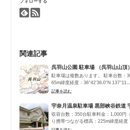
フォローする
関連記事
呉羽山公園 駐車場 （呉羽山山頂
駐車場は複数あります。 駐車台数：
65m緯度経度：36°42'36.0"N 137°11...
記事を読む
宇奈月温泉駐車場 黒部峡谷鉄道 
収容台数：350台駐車料金：1,000円
り携帯つながる標高：225m緯度経度：36
記事を読む