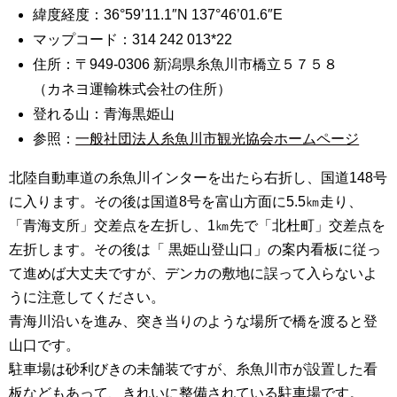
緯度経度：36°59’11.1″N 137°46’01.6″E
マップコード：314 242 013*22
住所：〒949-0306 新潟県糸魚川市橋立５７５８
（カネヨ運輸株式会社の住所）
登れる山：青海黒姫山
参照：
一般社団法人糸魚川市観光協会ホームページ
北陸自動車道の糸魚川インターを出たら右折し、国道148号
に入ります。その後は国道8号を富山方面に5.5㎞走り、
「青海支所」交差点を左折し、1㎞先で「北杜町」交差点を
左折します。その後は「 黒姫山登山口」の案内看板に従っ
て進めば大丈夫ですが、デンカの敷地に誤って入らないよ
うに注意してください。
青海川沿いを進み、突き当りのような場所で橋を渡ると登
山口です。
駐車場は砂利びきの未舗装ですが、糸魚川市が設置した看
板などもあって、きれいに整備されている駐車場です。