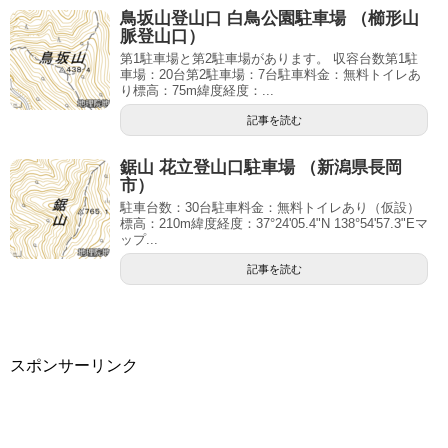
鳥坂山登山口 白鳥公園駐車場 （櫛形山
脈登山口）
第1駐車場と第2駐車場があります。 収容台数第1駐
車場：20台第2駐車場：7台駐車料金：無料トイレあ
り標高：75m緯度経度：...
記事を読む
鋸山 花立登山口駐車場 （新潟県長岡
市）
駐車台数：30台駐車料金：無料トイレあり（仮設）
標高：210m緯度経度：37°24'05.4"N 138°54'57.3"Eマ
ップ...
記事を読む
スポンサーリンク