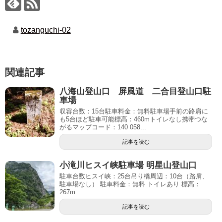
tozanguchi-02
関連記事
八海山登山口 屏風道 二合目登山口駐
車場
収容台数：15台駐車料金：無料駐車場手前の路肩に
も5台ほど駐車可能標高：460mトイレなし携帯つな
がるマップコード：140 058...
記事を読む
小滝川ヒスイ峡駐車場 明星山登山口
駐車台数ヒスイ峡：25台吊り橋周辺：10台（路肩、
駐車場なし） 駐車料金：無料 トイレあり 標高：
267m ...
記事を読む