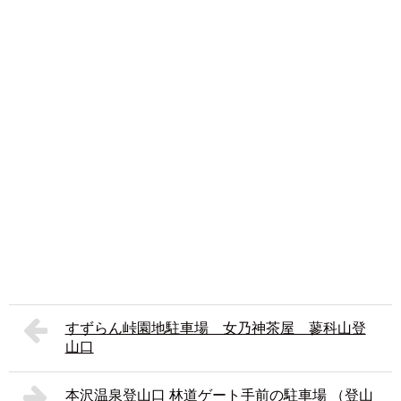
すずらん峠園地駐車場 女乃神茶屋 蓼科山登
山口
本沢温泉登山口 林道ゲート手前の駐車場 （登山