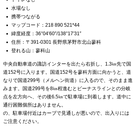
水場なし
携帯つながる
マップコード：218 890 521*44
緯度経度：36°04′60″/138°17′31″
住所：〒391-0301 長野県茅野市北山蓼科
登れる山：蓼科山
中央自動車道の諏訪インターを出たら右折し、1.3㎞先で国
道152号に入ります。国道152号を蓼科方面に向かうと、道
なりで国道299号（メルヘン街道）に入るので、そのまま進
みます。国道299号を8㎞程進むとビーナスラインとの分岐
点を左方向へ、その後6.5㎞で駐車場に到着します。道中に
通行困難個所はありません。
の、駐車場付近はカーブで見通しが悪いので、出入りには
ご注意ください。