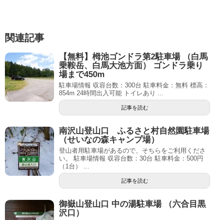
関連記事
【無料】栂池ゴンドラ第2駐車場 （白馬
乗鞍岳、白馬大池方面） ゴンドラ乗り
場まで450m
駐車場情報 収容台数：300台 駐車料金：無料 標高：
854m 24時間出入可能 トイレあり ...
記事を読む
南沢山登山口 ふるさと村自然園駐車場
（せいなの森キャンプ場）
登山者用駐車場があるので、そちらをご利用くださ
い。 駐車場情報 収容台数：30台 駐車料金：500円
（1台） ...
記事を読む
御嶽山登山口 中の湯駐車場 （六合目黒
沢口）