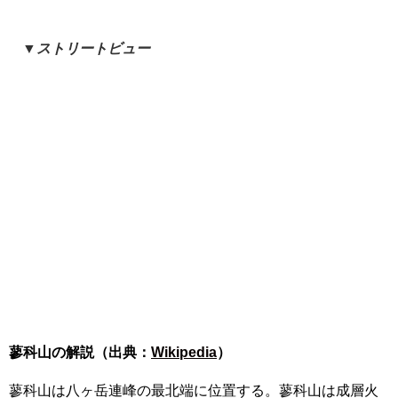
▼ストリートビュー
蓼科山の解説（出典：
Wikipedia
）
蓼科山は八ヶ岳連峰の最北端に位置する。蓼科山は成層火