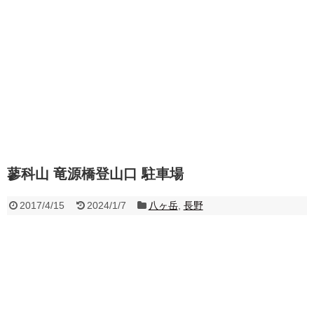
蓼科山 竜源橋登山口 駐車場
2017/4/15
2024/1/7
八ヶ岳
,
長野