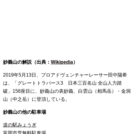
妙義山の解説（出典：
Wikipedia
）
2019年5月13日、プロアドヴェンチャーレーサー田中陽希
は、「グレートトラバース3 日本三百名山 全山人力踏
破」158座目に、妙義山の表妙義、白雲山（相馬岳）・金洞
山（中之岳）に登頂している。
妙義山の他の駐車場
道の駅みょうぎ
富岡市営無料駐車場