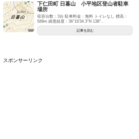
下仁田町 日暮山 小平地区登山者駐車
場所
収容台数：3台 駐車料金：無料 トイレなし 標高：
589m 緯度経度：36°16'34.3"N 138°...
記事を読む
スポンサーリンク