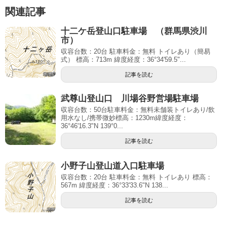
関連記事
十二ケ岳登山口駐車場 （群馬県渋川
市）
収容台数：20台 駐車料金：無料 トイレあり（簡易
式） 標高：713m 緯度経度：36°34'59.5"...
記事を読む
武尊山登山口 川場谷野営場駐車場
収容台数：50台駐車料金：無料未舗装トイレあり/飲
用水なし/携帯微妙標高：1230m緯度経度：
36°46'16.3"N 139°0...
記事を読む
小野子山登山道入口駐車場
収容台数：20台 駐車料金：無料 トイレあり 標高：
567m 緯度経度：36°33'33.6"N 138...
記事を読む