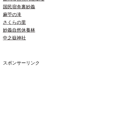
国民宿舎裏妙義
麻苧の滝
さくらの里
妙義自然休養林
中之嶽神社
スポンサーリンク