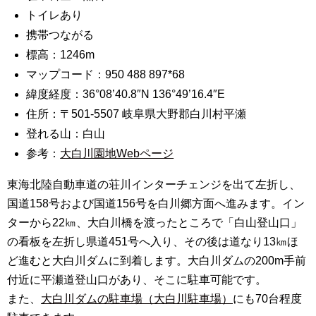
トイレあり
携帯つながる
標高：1246m
マップコード：950 488 897*68
緯度経度：36°08’40.8″N 136°49’16.4″E
住所：〒501-5507 岐阜県大野郡白川村平瀬
登れる山：白山
参考：
大白川園地Webページ
東海北陸自動車道の荘川インターチェンジを出て左折し、
国道158号および国道156号を白川郷方面へ進みます。イン
ターから22㎞、大白川橋を渡ったところで「白山登山口」
の看板を左折し県道451号へ入り、その後は道なり13㎞ほ
ど進むと大白川ダムに到着します。大白川ダムの200m手前
付近に平瀬道登山口があり、そこに駐車可能です。
また、
大白川ダムの駐車場（大白川駐車場）
にも70台程度