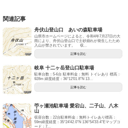
関連記事
舟伏山登山口 あいの森駐車場
山県市ホームページによると、令和4年7月27日の大
雨により、舟伏山登山口で土砂崩れが発生したため
入山が禁されています。 収...
記事を読む
岐阜 十二ヶ岳登山口駐車場
駐車台数：5-6台 駐車料金：無料 トイレあり 標高：
928m 緯度経度：36°12'01.8"N 13...
記事を読む
苧ヶ瀬池駐車場 愛宕山、二子山、八木
山
収容台数：22台駐車料金：無料トイレあり標高：
59m緯度経度：35°24'42.0"N 136°54'33.4"Eマップコ
ード：7...