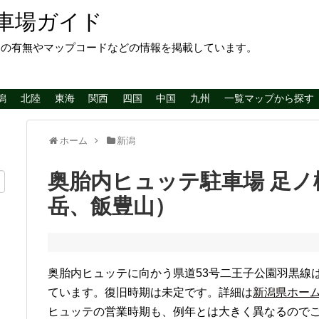
車場ガイド
レの有無やマップコードなどの情報を掲載しています。
潟
北陸
東海
関西
四国
中国
九州
一覧マップから探す
ホーム
新潟
奥胎内ヒュッテ駐車場 足
岳、飯豊山）
奥胎内ヒュッテに向かう県道53号二王子公園羽黒線
ています。復旧時期は未定です。詳細は
新潟県ホー
ヒュッテの営業時期も、例年とは大きく異なるので