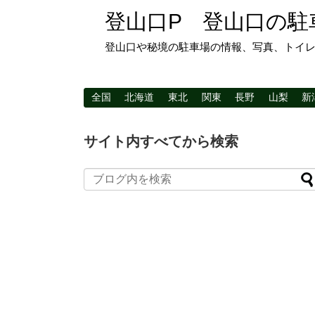
登山口P 登山口の駐
登山口や秘境の駐車場の情報、写真、トイ
全国
北海道
東北
関東
長野
山梨
新
サイト内すべてから検索