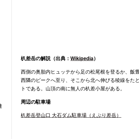
朳差岳の解説（出典：
Wikipedia
）
西側の奥胎内ヒュッテから足の松尾根を登るか、飯
西隣のピークへ至り、そこから北へ伸びる稜線をた
トである。山頂の南に無人の朳差小屋がある。
周辺の駐車場
連
朳差岳登山口 大石ダム駐車場（えぶり差岳）