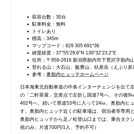
収容台数：30台
駐車料金：無料
トイレあり
標高：345m
マップコード：829 305 691*36
緯度経度：37°55’29.6″N 139°32’23.2″E
住所：〒959-2816 新潟県胎内市下荒沢字胎内山1
登れる山：大石山、飯豊山、杁差岳（えぶり差
参考：
奥胎内ヒュッテホームページ
日本海東北自動車道の中条インターチェンジを出て左
の「二軒茶屋」交差点で左折し国道7号へ、その後9
402号へ、続いて県道53号に入って24㎞、奥胎内
す。奥胎内ヒュッテ近くの駐車場は、宿泊者等専用
奥胎内ヒュッテから足ノ松登山口までは、乗合タク
祝のみ、片道700円/1人、予約不可）