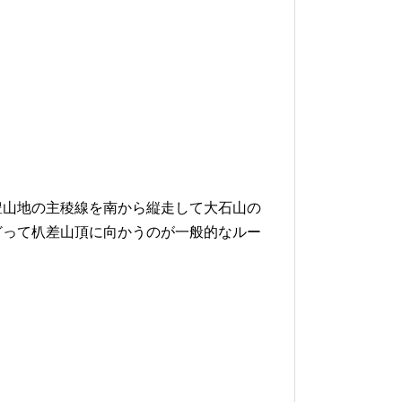
豊山地の主稜線を南から縦走して大石山の
どって朳差山頂に向かうのが一般的なルー