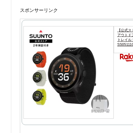
スポンサーリンク
【公式スト
アウトドア
トレイル 登
SS05111