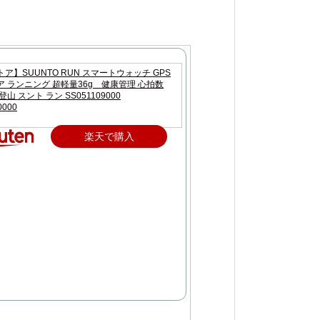
ア】SUUNTO RUN スマートウォッチ GPS
 ランニング 超軽量36g 健康管理 心拍数
山 スント ラン SS051109000
0000
楽天で購入