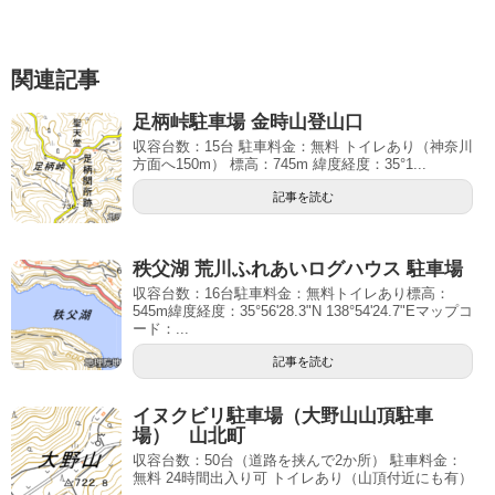
関連記事
足柄峠駐車場 金時山登山口
収容台数：15台 駐車料金：無料 トイレあり（神奈川
方面へ150m） 標高：745m 緯度経度：35°1...
記事を読む
秩父湖 荒川ふれあいログハウス 駐車場
収容台数：16台駐車料金：無料トイレあり標高：
545m緯度経度：35°56'28.3"N 138°54'24.7"Eマップコ
ード：...
記事を読む
イヌクビリ駐車場（大野山山頂駐車
場） 山北町
収容台数：50台（道路を挟んで2か所） 駐車料金：
無料 24時間出入り可 トイレあり（山頂付近にも有）