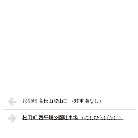
尺里峠 高松山登山口 （駐車場なし）
松田町 西平畑公園駐車場 （にしひらばたけ）