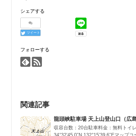
シェアする
ツイート
フォローする
関連記事
龍頭峡駐車場 天上山登山口（広
収容台数：20台駐車料金：無料トイレ
34°32'45.0"N 132°15'39.6"Eマップコ