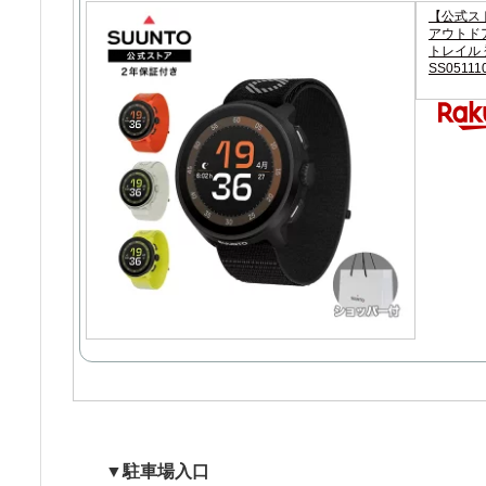
【公式スト
アウトドア
トレイル 登
SS05111
▼駐車場入口