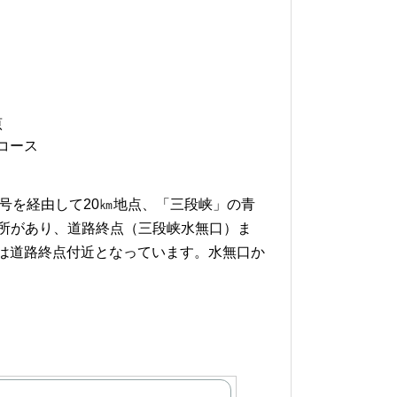
原
コース
号を経由して20㎞地点、「三段峡」の青
所があり、道路終点（三段峡水無口）ま
レは道路終点付近となっています。水無口か
。