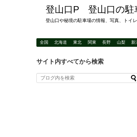
登山口P 登山口の駐
登山口や秘境の駐車場の情報、写真、トイ
全国
北海道
東北
関東
長野
山梨
新
サイト内すべてから検索