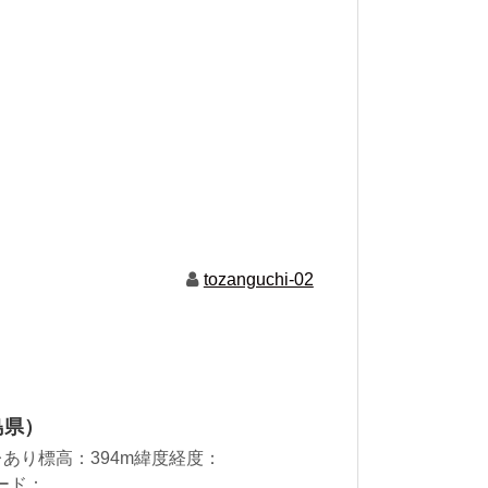
tozanguchi-02
島県）
あり標高：394m緯度経度：
ード：...