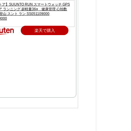
ア】SUUNTO RUN スマートウォッチ GPS
 ランニング 超軽量36g 健康管理 心拍数
山 スント ラン SS051109000
0000
楽天で購入