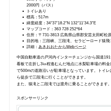
2000円（バス）
トイレあり
標高：517m
緯度経度：34°37’18.2″N 132°11’34.3″E
マップコード：363 728 252*64
住所：〒731-3813 広島県山県郡安芸太田町松
目的地：三段峡、三段滝、セラピーロード猿飛
詳細：
あきおおたからWebページ
中国自動車道の戸河内インターチェンジから国道191
看板で左折し3㎞程進むんだ地点に水梨駐車場の料金
で500mの道路沿いが駐車場となっています。トイ
ら徒歩で三段滝に行くことができます。
また、猿滝と二段滝では渡舟に乗ることができます
スポンサーリンク