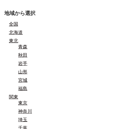
地域から選択
全国
北海道
東北
青森
秋田
岩手
山形
宮城
福島
関東
東京
神奈川
埼玉
千葉