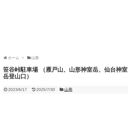
ホーム
山形
笹谷峠駐車場 （雁戸山、山形神室岳、仙台神室
岳登山口）
2023/6/17
2025/7/30
山形