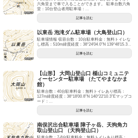
六角堂まで車で入ることができます。 駐車台数六角
堂：10台登山者用駐車場：...
記事を読む
以東岳 泡滝ダム駐車場（大鳥登山口）
駐車場情報 収容台数：10台駐車料金：無料トイレな
し標高：510m緯度経度：38°24'04.0"N 139°48'15.3...
記事を読む
【山形】 大岡山登山口 楯山コミュニテ
ィーセンター駐車場 （たてやまなかま
館）
駐車台数：40台駐車料金：無料トイレあり標高：
127m緯度経度：38°18'00.8"N 140°22'10.3"Eマップコ
ード：...
記事を読む
南俣沢出合駐車場 障子ヶ岳、天狗角力
取山登山口 （天狗登山口）
駐車台数：7-8台駐車料金：無料トイレあり標高：