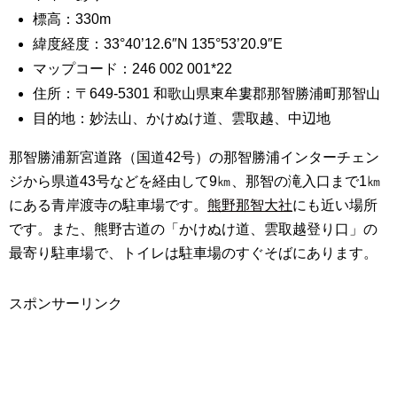
標高：330m
緯度経度：33°40’12.6″N 135°53’20.9″E
マップコード：246 002 001*22
住所：〒649-5301 和歌山県東牟婁郡那智勝浦町那智山
目的地：妙法山、かけぬけ道、雲取越、中辺地
那智勝浦新宮道路（国道42号）の那智勝浦インターチェン
ジから県道43号などを経由して9㎞、那智の滝入口まで1㎞
にある青岸渡寺の駐車場です。
熊野那智大社
にも近い場所
です。また、熊野古道の「かけぬけ道、雲取越登り口」の
最寄り駐車場で、トイレは駐車場のすぐそばにあります。
スポンサーリンク