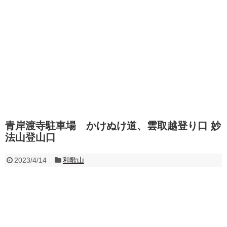
青岸渡寺駐車場 かけぬけ道、雲取越登り口 妙
法山登山口
2023/4/14
和歌山