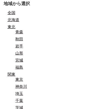
地域から選択
全国
北海道
東北
青森
秋田
岩手
山形
宮城
福島
関東
東京
神奈川
埼玉
千葉
茨城