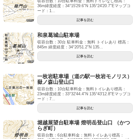
収容台数：10台駐車料金：無料トイレなし標高：
36m緯度経度：34°15'29.6"N 135°24'20.7"Eマップコ
ード：1...
記事を読む
和泉葛城山駐車場
収容台数：30台 駐車料金：無料 トイレあり 標高：
845m 緯度経度：34°20'51.2"N 135...
記事を読む
一枚岩駐車場（道の駅一枚岩モノリス）
嶽ノ森山登山口
収容台数：10台駐車料金：無料トイレあり標高：
23m緯度経度：33°32'44.4"N 135°43'12.8"Eマップコ
ード：7...
記事を読む
堀越展望台駐車場 燈明岳登山口 （かつ
らぎ町）
収容台数：6台駐車料金：無料トイレあり標高：