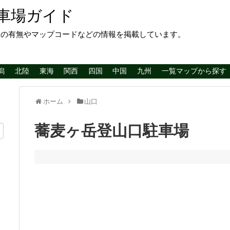
車場ガイド
レの有無やマップコードなどの情報を掲載しています。
潟
北陸
東海
関西
四国
中国
九州
一覧マップから探す
ホーム
山口
蕎麦ヶ岳登山口駐車場