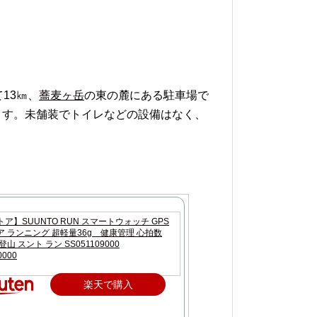
13㎞、
蕎麦ヶ岳
の東の麓にある駐車場で
ます。未舗装でトイレなどの設備はなく、
ア】SUUNTO RUN スマートウォッチ GPS
 ランニング 超軽量36g 健康管理 心拍数
山 スント ラン SS051109000
0000
楽天で購入