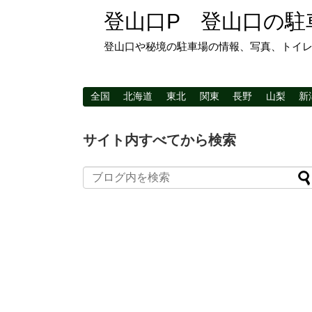
登山口P 登山口の駐
登山口や秘境の駐車場の情報、写真、トイ
全国
北海道
東北
関東
長野
山梨
新
サイト内すべてから検索