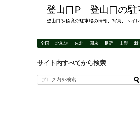
登山口P 登山口の駐
登山口や秘境の駐車場の情報、写真、トイ
全国
北海道
東北
関東
長野
山梨
新
サイト内すべてから検索