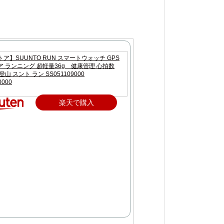
ア】SUUNTO RUN スマートウォッチ GPS
 ランニング 超軽量36g 健康管理 心拍数
山 スント ラン SS051109000
0000
楽天で購入