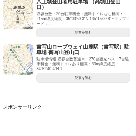
八上城登山者用駐車場 （高城山登山
口）
収容台数：20台駐車料金：無料トイレなし標高：
215m緯度経度：35°03'59.3"N 135°15'00.8"Eマップコ
ード：...
記事を読む
書写山ロープウェイ山麓駅（書写駅）駐
車場 書写山登山口
駐車場情報 収容台数普通車：270台観光バス：7台駐
車料金：無料トイレあり標高：33m緯度経度：
34°52'40.4"N 1...
記事を読む
スポンサーリンク