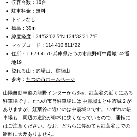
収容台数：16台
駐車料金：無料
トイレなし
標高：39m
緯度経度：34°52’02.5″N 134°32’31.7″E
マップコード：114 410 611*22
住所：〒679-4170 兵庫県たつの市龍野町中霞城142番
地19
登れる山：的場山、鶏籠山
参考：
たつの市ホームページ
山陽自動車道の龍野インターから3㎞、紅葉谷の近くにある
駐車場です。たつの市営駐車場には
中霞城１
と中霞城２が
ありますが、紅葉谷に近いのは中霞城２です。 いずれの駐
車場も、周辺の道路が非常に狭くなっているので、運転に
はご注意ください。なお、どちらに停めても紅葉谷までの
距離に大差ありません。