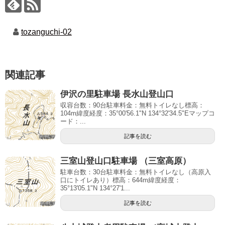
tozanguchi-02
関連記事
伊沢の里駐車場 長水山登山口
収容台数：90台駐車料金：無料トイレなし標高：
104m緯度経度：35°00'56.1"N 134°32'34.5"Eマップコ
ード：...
記事を読む
三室山登山口駐車場 （三室高原）
駐車台数：30台駐車料金：無料トイレなし（高原入
口にトイレあり）標高：644m緯度経度：
35°13'05.1"N 134°27'1...
記事を読む