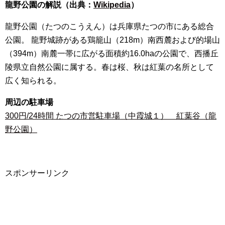
龍野公園の解説（出典：
Wikipedia
）
龍野公園（たつのこうえん）は兵庫県たつの市にある総合
公園。 龍野城跡がある鶏籠山（218m）南西麓および的場山
（394m）南麓一帯に広がる面積約16.0haの公園で、西播丘
陵県立自然公園に属する。春は桜、秋は紅葉の名所として
広く知られる。
周辺の駐車場
300円/24時間 たつの市営駐車場（中霞城１） 紅葉谷（龍
野公園）
スポンサーリンク