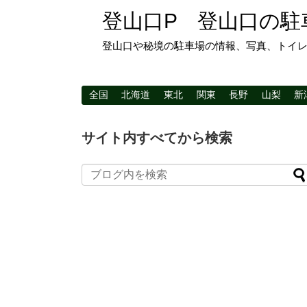
登山口P 登山口の駐
登山口や秘境の駐車場の情報、写真、トイ
全国
北海道
東北
関東
長野
山梨
新
サイト内すべてから検索