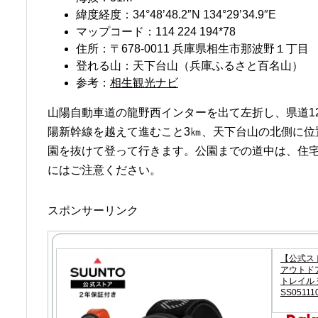
緯度経度：34°48’48.2″N 134°29’34.9″E
マップコード：114 224 194*78
住所：〒678-0011 兵庫県相生市那波野１丁目
登れる山：天下台山（兵庫ふるさと百名山）
参考：
相生観光ナビ
山陽自動車道の龍野西インターを出て左折し、県道1
陽新幹線を越えて進むこと3㎞、天下台山の北側に位
園を抜けて登って行きます。公園までの道中は、住
にはご注意ください。
スポンサーリンク
【公式スト
アウトドア
トレイル 登
SS05111