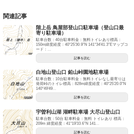
関連記事
階上岳 鳥屋部登山口駐車場（登山口最
寄り駐車場）
駐車台数：40台駐車料金：無料トイレあり標高：
150m緯度経度：40°25'30.9"N 141°34'41.3"Eマップコ
ード：...
記事を読む
白地山登山口 鉛山峠園地駐車場
駐車台数：10台駐車料金：無料トイレなし最寄りは
発荷峠のトイレ標高：828m緯度経度：40°25'20.0"N
140°49'49...
記事を読む
宇曽利山湖 湖畔駐車場 大尽山登山口
駐車台数：50台 駐車料金：無料 トイレあり 標高：
209m 緯度経度：41°19'33.6"N 141...
記事を読む