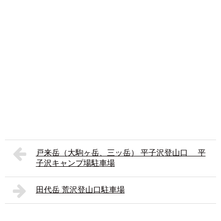
戸来岳（大駒ヶ岳、三ッ岳） 平子沢登山口 平
子沢キャンプ場駐車場
田代岳 荒沢登山口駐車場