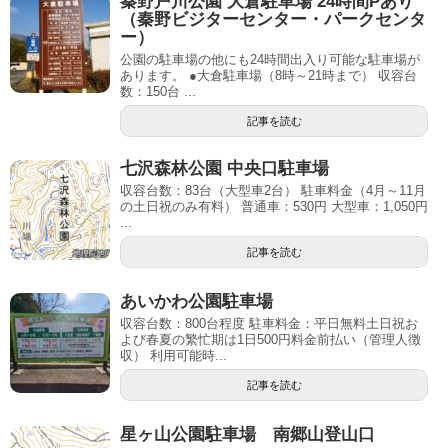
秦野戸川公園 大倉駐車場 24時間Pあり
（秦野ビジターセンター・パークセンタ
ー）
公園の駐車場の他にも24時間出入り可能な駐車場が
あります。 ●大倉駐車場（8時～21時まで） 収容台
数：150台 ...
記事を読む
七沢森林公園 中央口駐車場
収容台数：83台（大型車2台） 駐車料金（4月～11月
の土日祝のみ有料） 普通車：530円 大型車：1,050円
...
記事を読む
あいかわ公園駐車場
収容台数：800台程度 駐車料金：平日無料土日祝お
よび春夏の繁忙期は1日500円料金前払い（管理人徴
収） 利用可能時...
記事を読む
星ヶ山公園駐車場 南郷山登山口