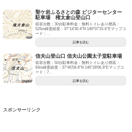
聖ケ岩ふるさとの森 ビジターセンター
駐車場 権太倉山登山口
収容台数：30台駐車料金：無料トイレあり標高：
525m緯度経度：37°14'30.4"N 140°07'15.6"Eマップコ
ード：...
記事を読む
信夫山登山口 信夫山公園太子堂駐車場
収容台数：50台駐車料金：無料トイレあり標高：
93m緯度経度：37°45'59.8"N 140°28'06.8"Eマップコ
ード：7...
記事を読む
スポンサーリンク