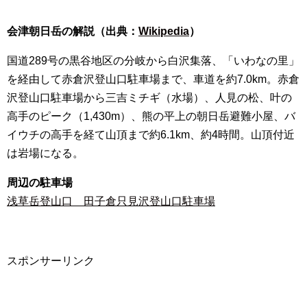
会津朝日岳の解説（出典：
Wikipedia
）
国道289号の黒谷地区の分岐から白沢集落、「いわなの里」
を経由して赤倉沢登山口駐車場まで、車道を約7.0km。赤倉
沢登山口駐車場から三吉ミチギ（水場）、人見の松、叶の
高手のピーク（1,430m）、熊の平上の朝日岳避難小屋、バ
イウチの高手を経て山頂まで約6.1km、約4時間。山頂付近
は岩場になる。
周辺の駐車場
浅草岳登山口 田子倉只見沢登山口駐車場
スポンサーリンク