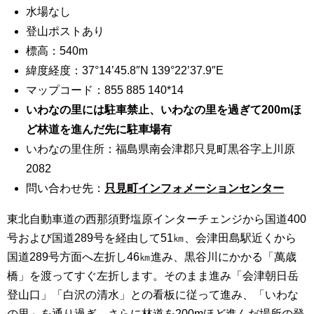
水場なし
登山ポストあり
標高：540m
緯度経度：37°14’45.8″N 139°22’37.9″E
マップコード：855 885 140*14
いわなの里には駐車禁止、いわなの里を過ぎて200mほ
ど林道を進んだ先に駐車場有
いわなの里住所：福島県南会津郡只見町黒谷字上川原
2082
問い合わせ先：
只見町インフォメーションセンター
東北自動車道の西那須野塩原インターチェンジから国道400
号および国道289号を経由して51㎞、会津田島駅近くから
国道289号方面へ左折し46㎞進み、黒谷川にかかる「萬歳
橋」を渡ってすぐ左折します。そのまま進み「会津朝日岳
登山口」「白沢の清水」との看板に従って進み、「いわな
の里」を通り過ぎ、さらに林道を200mほど進んだ場所の登