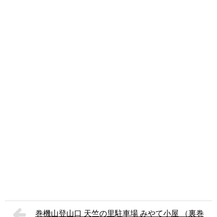
巻機山登山口 天竺の里駐車場 みやて小屋 （裏巻